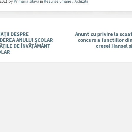
/2021
by
Primaria Jilava
in
Resurse umane / Achizitii
AȚII DESPRE
Anunt cu privire la scoa
DEREA ANULUI ȘCOLAR
concurs a functiilor di
TĂȚILE DE ÎNVĂȚÂMÂNT
cresei Hansel s
OLAR