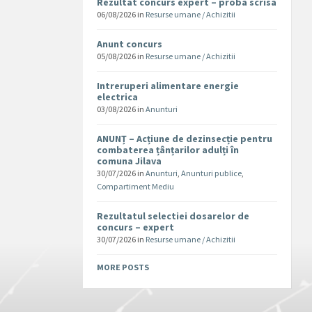
Rezultat concurs expert – proba scrisa
06/08/2026
in
Resurse umane / Achizitii
Anunt concurs
05/08/2026
in
Resurse umane / Achizitii
Intreruperi alimentare energie
electrica
03/08/2026
in
Anunturi
ANUNȚ – Acțiune de dezinsecție pentru
combaterea țânțarilor adulți în
comuna Jilava
30/07/2026
in
Anunturi
,
Anunturi publice
,
Compartiment Mediu
Rezultatul selectiei dosarelor de
concurs – expert
30/07/2026
in
Resurse umane / Achizitii
MORE POSTS