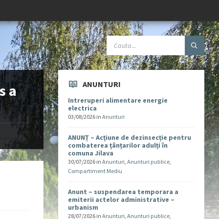
ANUNTURI
s a
Intreruperi alimentare energie
electrica
03/08/2026
in
Anunturi
ANUNȚ – Acțiune de dezinsecție pentru
combaterea țânțarilor adulți în
comuna Jilava
30/07/2026
in
Anunturi
,
Anunturi publice
,
Compartiment Mediu
Anunt – suspendarea temporara a
emiterii actelor administrative –
urbanism
28/07/2026
in
Anunturi
,
Anunturi publice
,