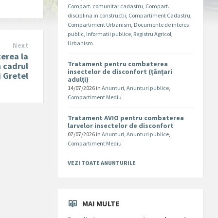
Compart. comunitar cadastru
,
Compart.
disciplina in constructii
,
Compartiment Cadastru
,
Compartiment Urbanism
,
Documente de interes
public
,
Informatii publice
,
Registru Agricol
,
Urbanism
Next
terea la
Tratament pentru combaterea
n cadrul
insectelor de disconfort (țânțari
i Gretel
adulți)
14/07/2026
in
Anunturi
,
Anunturi publice
,
Compartiment Mediu
Tratament AVIO pentru combaterea
larvelor insectelor de disconfort
07/07/2026
in
Anunturi
,
Anunturi publice
,
Compartiment Mediu
VEZI TOATE ANUNTURILE
MAI MULTE