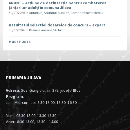
ANUNȚ – Acțiune de dezinsecție pentru combaterea
țânțarilor adulți în comuna Jilava
30/07/2026
in
Anunturi
,
Anunturi publice
,
Compartiment Mediu
Rezultatul selectiei dosarelor de concurs – expert
30/07/2026
in
Resurse umane / Achizitii
MORE POSTS
PRIMARIA JILAVA
Adresa
: Sos. Giurgiului, nr. 279, judeţul Ilfov
Program
:
Luni, Miercuri, Joi: 8:30-13:00, 13.30- 16.30
Marti: 08.30-13.00. 13.30-18.30
Vineri: 8:30-13:00, 13.30 – 14.00