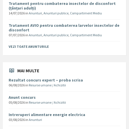
Tratament pentru combaterea insectelor de disconfort
(țânțari adulți)
14/07/2026
in
Anunturi
,
Anunturi publice
,
Compartiment Mediu
Tratament AVIO pentru combaterea larvelor insectelor de
disconfort
07/07/2026
in
Anunturi
,
Anunturi publice
,
Compartiment Mediu
VEZI TOATE ANUNTURILE
MAI MULTE
Rezultat concurs expert – proba scrisa
06/08/2026
in
Resurse umane / Achizitii
Anunt concurs
05/08/2026
in
Resurse umane / Achizitii
Intreruperi alimentare energie electrica
03/08/2026
in
Anunturi