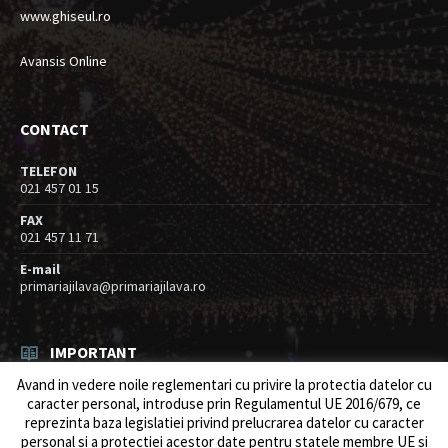
www.ghiseul.ro
Avansis Online
CONTACT
TELEFON
021 457 01 15
FAX
021 457 11 71
E-mail
primariajilava@primariajilava.ro
IMPORTANT
Avand in vedere noile reglementari cu privire la protectia datelor cu
Rezultat concurs expert – proba scrisa
caracter personal, introduse prin Regulamentul UE 2016/679, ce
06/08/2026
in
Resurse umane / Achizitii
reprezinta baza legislatiei privind prelucrarea datelor cu caracter
personal si a protectiei acestor date pentru statele membre UE si