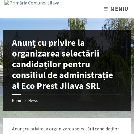
MENIU
Anunț cu privire la
organizarea selectării
candidaților pentru
consiliul de administrație
al Eco Prest Jilava SRL
Home
News
/
Anunț cu privire la organizarea selectării candidaților