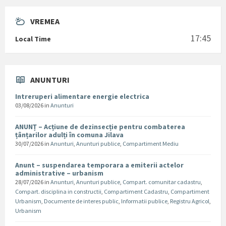
VREMEA
17:45
Local Time
ANUNTURI
Intreruperi alimentare energie electrica
03/08/2026
in
Anunturi
ANUNȚ – Acțiune de dezinsecție pentru combaterea
țânțarilor adulți în comuna Jilava
30/07/2026
in
Anunturi
,
Anunturi publice
,
Compartiment Mediu
Anunt – suspendarea temporara a emiterii actelor
administrative – urbanism
28/07/2026
in
Anunturi
,
Anunturi publice
,
Compart. comunitar cadastru
,
Compart. disciplina in constructii
,
Compartiment Cadastru
,
Compartiment
Urbanism
,
Documente de interes public
,
Informatii publice
,
Registru Agricol
,
Urbanism