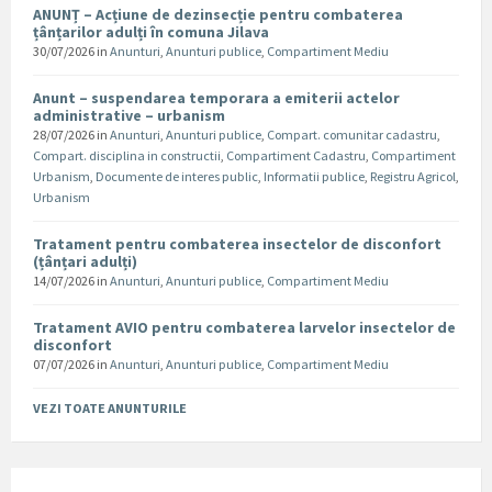
ANUNȚ – Acțiune de dezinsecție pentru combaterea
țânțarilor adulți în comuna Jilava
30/07/2026
in
Anunturi
,
Anunturi publice
,
Compartiment Mediu
Anunt – suspendarea temporara a emiterii actelor
administrative – urbanism
28/07/2026
in
Anunturi
,
Anunturi publice
,
Compart. comunitar cadastru
,
Compart. disciplina in constructii
,
Compartiment Cadastru
,
Compartiment
Urbanism
,
Documente de interes public
,
Informatii publice
,
Registru Agricol
,
Urbanism
Tratament pentru combaterea insectelor de disconfort
(țânțari adulți)
14/07/2026
in
Anunturi
,
Anunturi publice
,
Compartiment Mediu
Tratament AVIO pentru combaterea larvelor insectelor de
disconfort
07/07/2026
in
Anunturi
,
Anunturi publice
,
Compartiment Mediu
VEZI TOATE ANUNTURILE