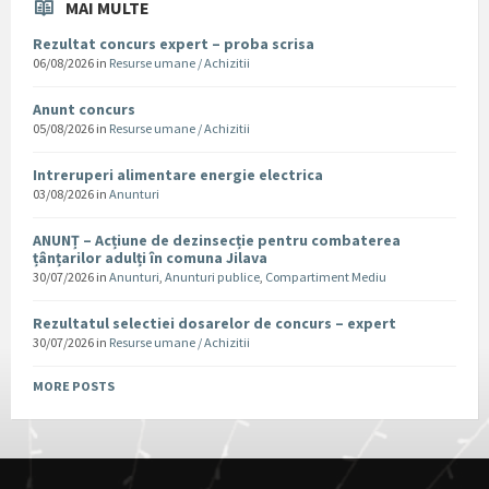
MAI MULTE
Rezultat concurs expert – proba scrisa
06/08/2026
in
Resurse umane / Achizitii
Anunt concurs
05/08/2026
in
Resurse umane / Achizitii
Intreruperi alimentare energie electrica
03/08/2026
in
Anunturi
ANUNȚ – Acțiune de dezinsecție pentru combaterea
țânțarilor adulți în comuna Jilava
30/07/2026
in
Anunturi
,
Anunturi publice
,
Compartiment Mediu
Rezultatul selectiei dosarelor de concurs – expert
30/07/2026
in
Resurse umane / Achizitii
MORE POSTS