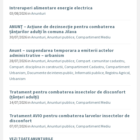
Intreruperi alimentare energie electrica
03/08/2026
in
Anunturi
ANUNȚ – Acțiune de dezinsecție pentru combaterea
țânțarilor adulți în comuna Jilava
30/07/2026
in
Anunturi
,
Anunturi publice
,
Compartiment Mediu
Anunt – suspendarea temporara a emiterii actelor
administrative – urbanism
28/07/2026
in
Anunturi
,
Anunturi publice
,
Compart. comunitar cadastru
,
Compart. disciplina in constructii
,
Compartiment Cadastru
,
Compartiment
Urbanism
,
Documente de interes public
,
Informatii publice
,
Registru Agricol
,
Urbanism
Tratament pentru combaterea insectelor de disconfort
(țânțari adulți)
14/07/2026
in
Anunturi
,
Anunturi publice
,
Compartiment Mediu
Tratament AVIO pentru combaterea larvelor insectelor de
disconfort
07/07/2026
in
Anunturi
,
Anunturi publice
,
Compartiment Mediu
VEZI TOATE ANUNTURILE