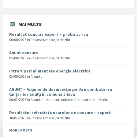
MAI MULTE
Rezultat concurs expert – proba scrisa
06/08/2026
in
Resurse umane / Achizitii
Anunt concurs
05/08/2026
in
Resurse umane / Achizitii
Intreruperi alimentare energie electrica
03/08/2026
in
Anunturi
ANUNȚ – Acțiune de dezinsecție pentru combaterea
țânțarilor adulți în comuna Jilava
30/07/2026
in
Anunturi
,
Anunturi publice
,
Compartiment Mediu
Rezultatul selectiei dosarelor de concurs – expert
30/07/2026
in
Resurse umane / Achizitii
MORE POSTS