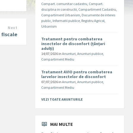
Compart. comunitar cadastru
,
Compart.
disciplina in constructii
,
Compartiment Cadastru
,
Compartiment Urbanism
,
Documente de interes
public
,
Informatii publice
,
Registru Agricol
,
Urbanism
Next
 fiscale
Tratament pentru combaterea
insectelor de disconfort (țânțari
adulți)
14/07/2026
in
Anunturi
,
Anunturi publice
,
Compartiment Mediu
Tratament AVIO pentru combaterea
larvelor insectelor de disconfort
07/07/2026
in
Anunturi
,
Anunturi publice
,
Compartiment Mediu
VEZI TOATE ANUNTURILE
MAI MULTE