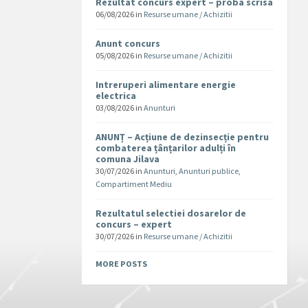
Rezultat concurs expert – proba scrisa
06/08/2026
in
Resurse umane / Achizitii
Anunt concurs
05/08/2026
in
Resurse umane / Achizitii
Intreruperi alimentare energie
electrica
03/08/2026
in
Anunturi
ANUNȚ – Acțiune de dezinsecție pentru
combaterea țânțarilor adulți în
comuna Jilava
30/07/2026
in
Anunturi
,
Anunturi publice
,
Compartiment Mediu
Rezultatul selectiei dosarelor de
concurs – expert
30/07/2026
in
Resurse umane / Achizitii
MORE POSTS