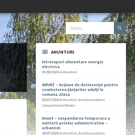
ANUNTURI
Intreruperi alimentare energie
electrica
03/08/2026
in
Anunturi
ANUNȚ – Acțiune de dezinsecție pentru
combaterea țânțarilor adulți în
comuna Jilava
30/07/2026
in
Anunturi
,
Anunturi publice
,
Compartiment Mediu
Anunt – suspendarea temporara a
emiterii actelor administrative –
urbanism
28/07/2026
in
Anunturi
,
Anunturi publice
,