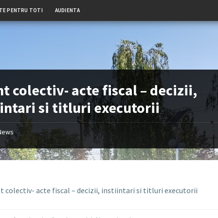
TE PENTRU TOTI
AUDIENTA
t colectiv- acte fiscal – decizii,
intari si titluri executorii
News
 colectiv- acte fiscal – decizii, instiintari si titluri executorii