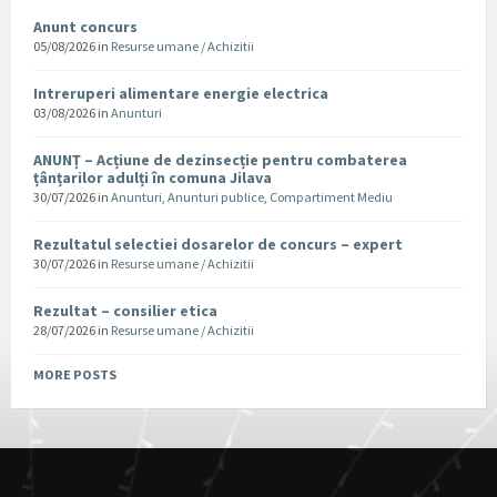
Anunt concurs
05/08/2026
in
Resurse umane / Achizitii
Intreruperi alimentare energie electrica
03/08/2026
in
Anunturi
ANUNȚ – Acțiune de dezinsecție pentru combaterea
țânțarilor adulți în comuna Jilava
30/07/2026
in
Anunturi
,
Anunturi publice
,
Compartiment Mediu
Rezultatul selectiei dosarelor de concurs – expert
30/07/2026
in
Resurse umane / Achizitii
Rezultat – consilier etica
28/07/2026
in
Resurse umane / Achizitii
MORE POSTS