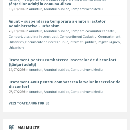
țânțarilor adulți în comuna Jilava
30/07/2026
in
Anunturi
,
Anunturi publice
,
Compartiment Mediu
Anunt – suspendarea temporara a emiterii actelor
administrative – urbanism
28/07/2026
in
Anunturi
,
Anunturi publice
,
Compart. comunitar cadastru
,
Compart. disciplina in constructii
,
Compartiment Cadastru
,
Compartiment
Urbanism
,
Documente de interes public
,
Informatii publice
,
Registru Agricol
,
Urbanism
Tratament pentru combaterea insectelor de disconfort
(țânțari adulți)
14/07/2026
in
Anunturi
,
Anunturi publice
,
Compartiment Mediu
Tratament AVIO pentru combaterea larvelor insectelor de
disconfort
07/07/2026
in
Anunturi
,
Anunturi publice
,
Compartiment Mediu
VEZI TOATE ANUNTURILE
MAI MULTE