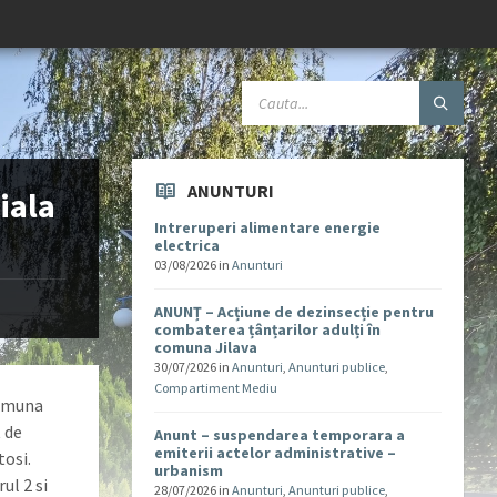
ANUNTURI
iala
Intreruperi alimentare energie
electrica
03/08/2026
in
Anunturi
ANUNȚ – Acțiune de dezinsecție pentru
combaterea țânțarilor adulți în
comuna Jilava
30/07/2026
in
Anunturi
,
Anunturi publice
,
Compartiment Mediu
comuna
t de
Anunt – suspendarea temporara a
emiterii actelor administrative –
tosi.
urbanism
ul 2 si
28/07/2026
in
Anunturi
,
Anunturi publice
,