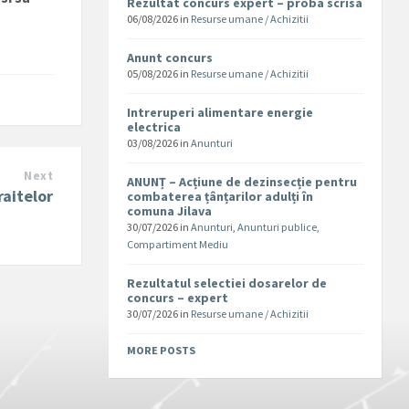
Rezultat concurs expert – proba scrisa
06/08/2026
in
Resurse umane / Achizitii
Anunt concurs
05/08/2026
in
Resurse umane / Achizitii
Intreruperi alimentare energie
electrica
03/08/2026
in
Anunturi
Next
ANUNȚ – Acțiune de dezinsecție pentru
raitelor
combaterea țânțarilor adulți în
comuna Jilava
30/07/2026
in
Anunturi
,
Anunturi publice
,
Compartiment Mediu
Rezultatul selectiei dosarelor de
concurs – expert
30/07/2026
in
Resurse umane / Achizitii
MORE POSTS