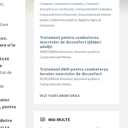
or,
Compart. comunitar cadastru
,
Compart.
disciplina in constructii
,
Compartiment Cadastru
,
Compartiment Urbanism
,
Documente de interes
public
,
Informatii publice
,
Registru Agricol
,
ntare
Urbanism
Tratament pentru combaterea
mos.
insectelor de disconfort (țânțari
re vi le
adulți)
14/07/2026
in
Anunturi
,
Anunturi publice
,
Compartiment Mediu
totii
de
Tratament AVIO pentru combaterea
stat de
larvelor insectelor de disconfort
07/07/2026
in
Anunturi
,
Anunturi publice
,
Compartiment Mediu
 de
VEZI TOATE ANUNTURILE
elor
, pentru
MAI MULTE
 dintre
si sa