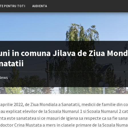
TE PENTRU TOTI
AUDIENTA
uni in comuna Jilava de Ziua Mond
natatii
News
 aprilie 2022, de Ziua Mondiala a Sanatatii, medicii de familie din 
-au explicat elevilor de la Scoala Numarul 1 si Scoala Numarul 2 ca
ta este sanatatea si ce masuri de igiena sa respecte ca sa fie sana
octor Crina Mustata a mers in clasele primare de la Scoala Numar