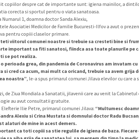
it copiilor despre cat de importante sunt: igiena mainilor, a dintil
tia corecta si sportul pentru o viata sanatoasa.
a Numarul 1, doamna doctor Sanda Alexiu,
tele Asociatiei Medicilor de Familie Bucuresti-Ilfov a avut o preze
va pentru copiii claselor primare.
teti viitorul comunei noastre si trebuie sa cresteti bine si fru
rte important sa fiti sanatosi, fiindca asa toate planurile pe ca
i se pot realiza.
 o perioada grea, din pandemia de Coronavirus am invatam cu 
a si cred ca acum, mai mult ca oricand, trebuie sa avem grija 
ea noastra”
, le-a spus primarul comunei Jilava elevilor cu care a 
i, de Ziua Mondiala a Sanatatii, jilavenii care au venit la Cabinetul
ogie au avut consultatii gratuite.
 Elefterie Ilie Petre, primarul comunei Jilava:
“Multumesc doamn
andra Alexiu si Crina Mustata si domnului doctor Radu Bucsan
st alaturi de mine in acest demers.
ortant ca toti copiii sa stie regulile de igiena de baza. Fiecare
uie sa aiba grija de sanatatea lui, sa mergem din timp la medic 