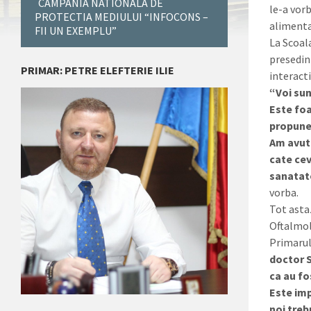
CAMPANIA NATIONALA DE
le-a vorb
PROTECTIA MEDIULUI “INFOCONS –
alimenta
FII UN EXEMPLU”
La Scoal
presedin
PRIMAR: PETRE ELEFTERIE ILIE
interacti
“Voi sun
Este foa
propunet
Am avut
cate cev
sanatat
vorba.
Tot astaz
Oftalmol
Primarul
doctor S
ca au fo
Este imp
noi treb