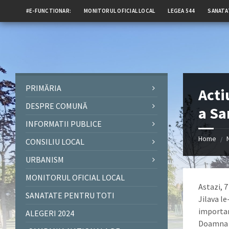
#E-FUNCTIONAR:
MONITORUL OFICIAL LOCAL
LEGEA 544
SANATA
PRIMĂRIA
Acti
DESPRE COMUNĂ
a Sa
INFORMATII PUBLICE
Home
/
CONSILIU LOCAL
URBANISM
MONITORUL OFICIAL LOCAL
Astazi, 7
SANATATE PENTRU TOTI
Jilava le
importan
ALEGERI 2024
Doamna d