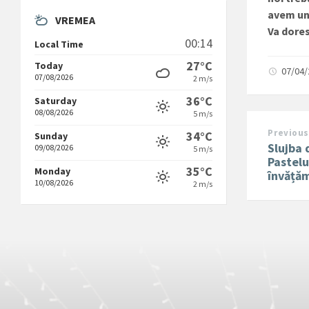
avem un 
VREMEA
Va dore
00:14
Local Time
27°C
Today
07/04
07/08/2026
2 m/s
36°C
Saturday
08/08/2026
5 m/s
Previous
34°C
Sunday
Slujba 
09/08/2026
5 m/s
Pastelu
35°C
Monday
învăță
10/08/2026
2 m/s