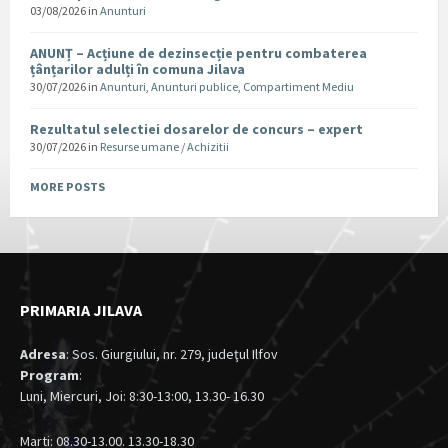
03/08/2026
in
Anunturi
ANUNȚ – Acțiune de dezinsecție pentru combaterea
țânțarilor adulți în comuna Jilava
30/07/2026
in
Anunturi
,
Anunturi publice
,
Compartiment Mediu
Rezultatul selectiei dosarelor de concurs – expert
30/07/2026
in
Resurse umane / Achizitii
MORE POSTS
PRIMARIA JILAVA
Adresa
: Sos. Giurgiului, nr. 279, judeţul Ilfov
Program
:
Luni, Miercuri, Joi: 8:30-13:00, 13.30- 16.30
Marti: 08.30-13.00. 13.30-18.30