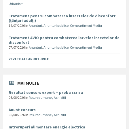
Urbanism
Tratament pentru combaterea insectelor de disconfort
(țânțari adulți)
14/07/2026
in
Anunturi
,
Anunturi publice
,
Compartiment Mediu
Tratament AVIO pentru combaterea larvelor insectelor de
disconfort
07/07/2026
in
Anunturi
,
Anunturi publice
,
Compartiment Mediu
VEZI TOATE ANUNTURILE
MAI MULTE
Rezultat concurs expert – proba scrisa
06/08/2026
in
Resurse umane / Achizitii
Anunt concurs
05/08/2026
in
Resurse umane / Achizitii
Intreruperi alimentare energie electrica