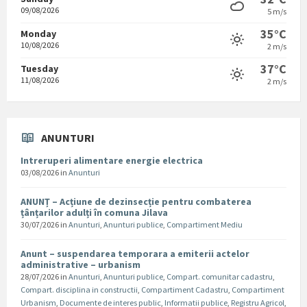
09/08/2026
5 m/s
35°C
Monday
10/08/2026
2 m/s
37°C
Tuesday
11/08/2026
2 m/s
ANUNTURI
Intreruperi alimentare energie electrica
03/08/2026
in
Anunturi
ANUNȚ – Acțiune de dezinsecție pentru combaterea
țânțarilor adulți în comuna Jilava
30/07/2026
in
Anunturi
,
Anunturi publice
,
Compartiment Mediu
Anunt – suspendarea temporara a emiterii actelor
administrative – urbanism
28/07/2026
in
Anunturi
,
Anunturi publice
,
Compart. comunitar cadastru
,
Compart. disciplina in constructii
,
Compartiment Cadastru
,
Compartiment
Urbanism
,
Documente de interes public
,
Informatii publice
,
Registru Agricol
,