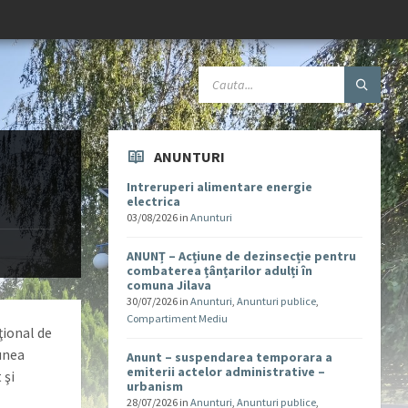
ANUNTURI
Intreruperi alimentare energie
electrica
03/08/2026
in
Anunturi
ANUNȚ – Acțiune de dezinsecție pentru
combaterea țânțarilor adulți în
comuna Jilava
30/07/2026
in
Anunturi
,
Anunturi publice
,
Compartiment Mediu
ţional de
unea
Anunt – suspendarea temporara a
emiterii actelor administrative –
 şi
urbanism
28/07/2026
in
Anunturi
,
Anunturi publice
,