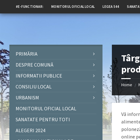
#E-FUNCTIONAR:
MONITORUL OFICIAL LOCAL
LEGEA 544
SANATA
PRIMĂRIA
Târg
DESPRE COMUNĂ
prod
INFORMATII PUBLICE
Home
/
CONSILIU LOCAL
URBANISM
MONITORUL OFICIAL LOCAL
Vă infor
SANATATE PENTRU TOTI
alimente
poloneză
ALEGERI 2024
online p