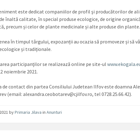
eniment este dedicat companiilor de profil şi producătorilor de al
de înaltă calitate, în special produse ecologice, de origine organic
tă, precum și celor de plante medicinale și alte produse din plante
nea ȋn timpul târgului, expozanții au ocazia să promoveze și să v
ecologice și tradiționale.
area participanţilor se realizează online pe site-ul
www.ekogala.e
22 noiembrie 2021.
 de contact din partea Consiliului Judetean Ilfov este doamna Al
ev (email: alexandra.ceobotarev@cjilfov.ro, tel 0728.25.66.42).
/2021
by
Primaria Jilava
in
Anunturi