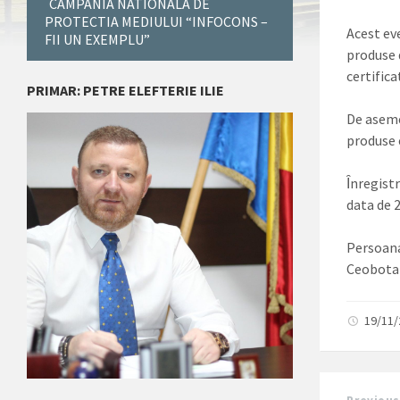
CAMPANIA NATIONALA DE
PROTECTIA MEDIULUI “INFOCONS –
Acest ev
FII UN EXEMPLU”
produse 
certifica
PRIMAR: PETRE ELEFTERIE ILIE
De aseme
produse 
Ȋnregistr
data de 
Persoana
Ceobotar
19/11