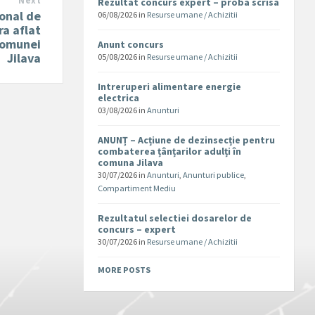
Next
Rezultat concurs expert – proba scrisa
onal de
06/08/2026
in
Resurse umane / Achizitii
ra aflat
 comunei
Anunt concurs
Jilava
05/08/2026
in
Resurse umane / Achizitii
Intreruperi alimentare energie
electrica
03/08/2026
in
Anunturi
ANUNȚ – Acțiune de dezinsecție pentru
combaterea țânțarilor adulți în
comuna Jilava
30/07/2026
in
Anunturi
,
Anunturi publice
,
Compartiment Mediu
Rezultatul selectiei dosarelor de
concurs – expert
30/07/2026
in
Resurse umane / Achizitii
MORE POSTS