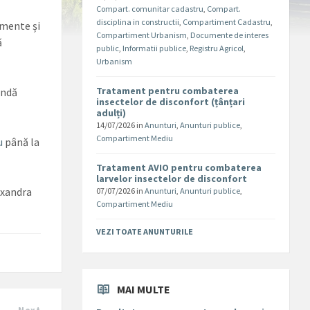
Compart. comunitar cadastru
,
Compart.
disciplina in constructii
,
Compartiment Cadastru
,
imente și
Compartiment Urbanism
,
Documente de interes
ă
public
,
Informatii publice
,
Registru Agricol
,
.
Urbanism
Tratament pentru combaterea
ândă
insectelor de disconfort (țânțari
adulți)
14/07/2026
in
Anunturi
,
Anunturi publice
,
Compartiment Mediu
u
până la
Tratament AVIO pentru combaterea
larvelor insectelor de disconfort
exandra
07/07/2026
in
Anunturi
,
Anunturi publice
,
Compartiment Mediu
VEZI TOATE ANUNTURILE
MAI MULTE