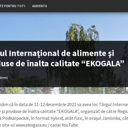
TE PENTRU TOTI
AUDIENTA
ul Internaţional de alimente şi
use de ȋnalta calitate “EKOGALA”
News
măm că ȋn data de 11-12 decembrie 2021 va avea loc Târgul Interna
 şi produse de ȋnalta calitate “EKOGALA”, organizat de către Regi
 Podkarpackie, ȋn format hybrid, atât fizic, ȋn oraşul Janionka, cât
e site-ul www.ekogala.eu / canal YouTube.