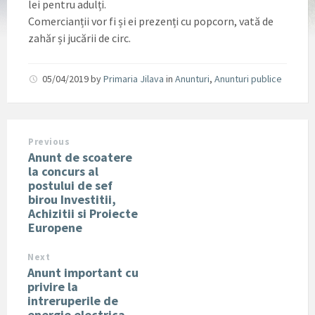
lei pentru adulți.
Comercianții vor fi și ei prezenți cu popcorn, vată de
zahăr și jucării de circ.
05/04/2019
by
Primaria Jilava
in
Anunturi
,
Anunturi publice
Previous
Anunt de scoatere
la concurs al
postului de sef
birou Investitii,
Achizitii si Proiecte
Europene
Next
Anunt important cu
privire la
intreruperile de
energie electrica