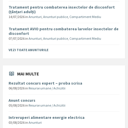
Tratament pentru combaterea insectelor de disconfort
(țânțari adulți)
14/07/2026
in
Anunturi
,
Anunturi publice
,
Compartiment Mediu
Tratament AVIO pentru combaterea larvelor insectelor de
disconfort
07/07/2026
in
Anunturi
,
Anunturi publice
,
Compartiment Mediu
VEZI TOATE ANUNTURILE
MAI MULTE
Rezultat concurs expert – proba scrisa
06/08/2026
in
Resurse umane / Achizitii
Anunt concurs
05/08/2026
in
Resurse umane / Achizitii
Intreruperi alimentare energie electrica
03/08/2026
in
Anunturi