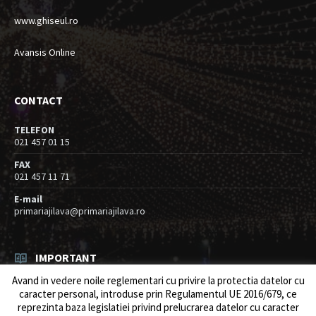
www.ghiseul.ro
Avansis Online
CONTACT
TELEFON
021 457 01 15
FAX
021 457 11 71
E-mail
primariajilava@primariajilava.ro
IMPORTANT
Avand in vedere noile reglementari cu privire la protectia datelor cu
Rezultat concurs expert – proba scrisa
caracter personal, introduse prin Regulamentul UE 2016/679, ce
06/08/2026
in
Resurse umane / Achizitii
reprezinta baza legislatiei privind prelucrarea datelor cu caracter