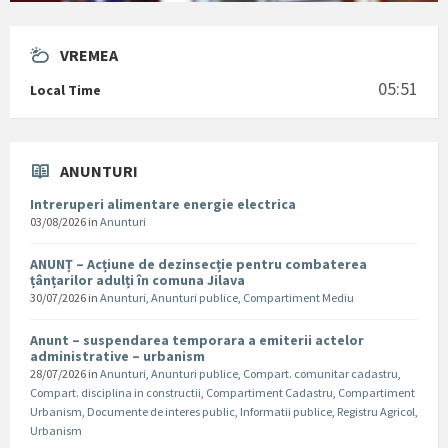
VREMEA
05:51
Local Time
ANUNTURI
Intreruperi alimentare energie electrica
03/08/2026
in
Anunturi
ANUNȚ – Acțiune de dezinsecție pentru combaterea
țânțarilor adulți în comuna Jilava
30/07/2026
in
Anunturi
,
Anunturi publice
,
Compartiment Mediu
Anunt – suspendarea temporara a emiterii actelor
administrative – urbanism
28/07/2026
in
Anunturi
,
Anunturi publice
,
Compart. comunitar cadastru
,
Compart. disciplina in constructii
,
Compartiment Cadastru
,
Compartiment
Urbanism
,
Documente de interes public
,
Informatii publice
,
Registru Agricol
,
Urbanism