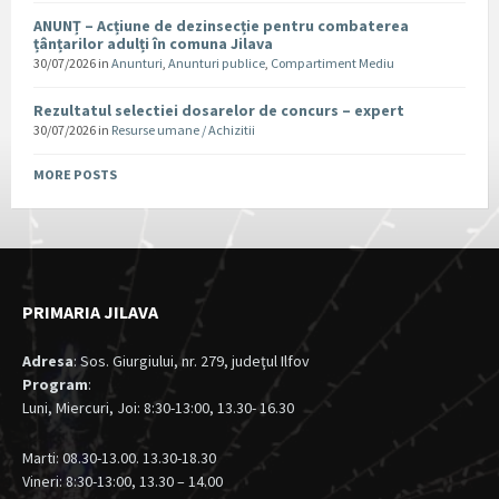
ANUNȚ – Acțiune de dezinsecție pentru combaterea
țânțarilor adulți în comuna Jilava
30/07/2026
in
Anunturi
,
Anunturi publice
,
Compartiment Mediu
Rezultatul selectiei dosarelor de concurs – expert
30/07/2026
in
Resurse umane / Achizitii
MORE POSTS
PRIMARIA JILAVA
Adresa
: Sos. Giurgiului, nr. 279, judeţul Ilfov
Program
:
Luni, Miercuri, Joi: 8:30-13:00, 13.30- 16.30
Marti: 08.30-13.00. 13.30-18.30
Vineri: 8:30-13:00, 13.30 – 14.00