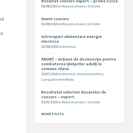
Rezultat concurs expert – proba scrisa
06/08/2026
in
Resurse umane / Achizitii
rul
Anunt concurs
05/08/2026
in
Resurse umane / Achizitii
e
ra
Intreruperi alimentare energie
electrica
03/08/2026
in
Anunturi
ANUNȚ – Acțiune de dezinsecție pentru
combaterea țânțarilor adulți în
comuna Jilava
30/07/2026
in
Anunturi
,
Anunturi publice
,
Compartiment Mediu
Rezultatul selectiei dosarelor de
concurs – expert
30/07/2026
in
Resurse umane / Achizitii
MORE POSTS