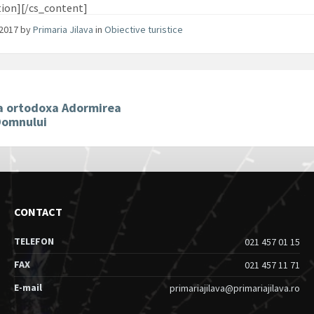
tion][/cs_content]
/2017
by
Primaria Jilava
in
Obiective turistice
ca ortodoxa Adormirea
Domnului
CONTACT
TELEFON
021 457 01 15
FAX
021 457 11 71
E-mail
primariajilava@primariajilava.ro