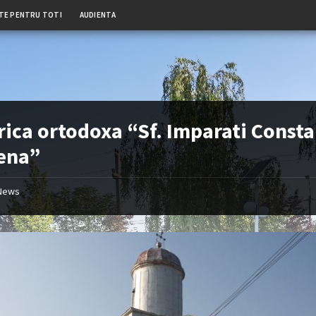
TE PENTRU TOTI
AUDIENTA
rica ortodoxa “Sf. Imparati Const
lena”
News