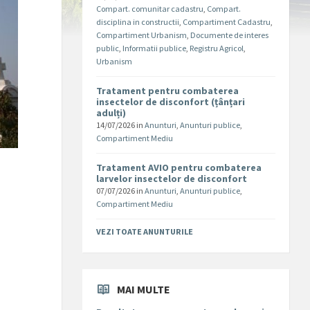
Compart. comunitar cadastru
,
Compart.
disciplina in constructii
,
Compartiment Cadastru
,
Compartiment Urbanism
,
Documente de interes
public
,
Informatii publice
,
Registru Agricol
,
Urbanism
Tratament pentru combaterea
insectelor de disconfort (țânțari
adulți)
14/07/2026
in
Anunturi
,
Anunturi publice
,
Compartiment Mediu
Tratament AVIO pentru combaterea
larvelor insectelor de disconfort
07/07/2026
in
Anunturi
,
Anunturi publice
,
Compartiment Mediu
VEZI TOATE ANUNTURILE
MAI MULTE