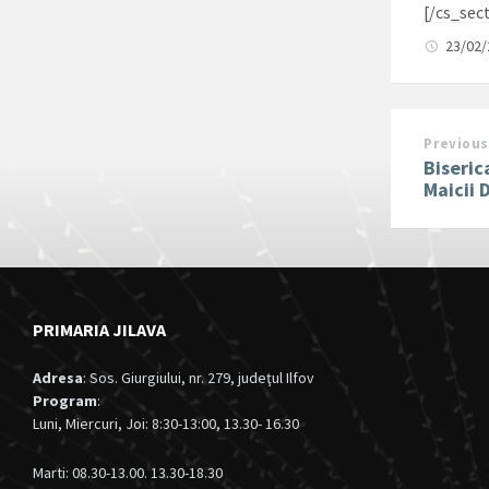
[/cs_sec
23/02
Previous
Biseri
Maicii 
PRIMARIA JILAVA
Adresa
: Sos. Giurgiului, nr. 279, judeţul Ilfov
Program
:
Luni, Miercuri, Joi: 8:30-13:00, 13.30- 16.30
Marti: 08.30-13.00. 13.30-18.30