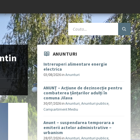
ANUNTURI
antin
Intreruperi alimentare energie
electrica
03/08/2026
in
Anunturi
ANUNȚ – Acțiune de dezinsecție pentru
combaterea țânțarilor adulți în
comuna Jilava
30/07/2026
in
Anunturi
,
Anunturi publice
,
Compartiment Mediu
Anunt – suspendarea temporara a
emiterii actelor administrative –
urbanism
28/07/2026
in
Anunturi
,
Anunturi publice
,