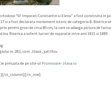
ortodoxa “Sf. Imparati Constantin si Elena” a fost construita in ju
817 si a fost declarata monument istoric de categoria B. Biserica s
rin peretii grosi de circa 80 cm, la care se adauga pictura de factu
ina. Biserica a suferit lucrari de reparatie intre anii 1831 si 1889.
ng:
giului nr. 282, com. Jilava , jud Ilfov.
ie preluata de pe site-ul
Promovare-Jilava.ro
t][/cs_column][/cs_row]