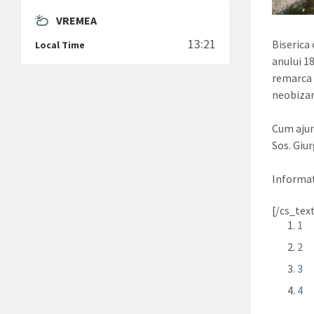
VREMEA
13:21
Biserica 
Local Time
anului 1
remarca p
neobizant
Cum aju
Sos. Giur
Informat
[/cs_tex
1
2
3
4