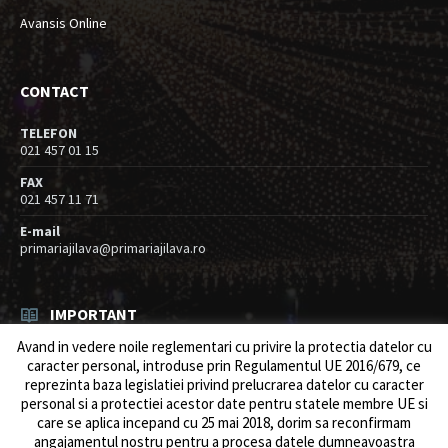
Avansis Online
CONTACT
TELEFON
021 457 01 15
FAX
021 457 11 71
E-mail
primariajilava@primariajilava.ro
IMPORTANT
Avand in vedere noile reglementari cu privire la protectia datelor cu
Rezultat concurs expert – proba scrisa
caracter personal, introduse prin Regulamentul UE 2016/679, ce
06/08/2026
in
Resurse umane / Achizitii
reprezinta baza legislatiei privind prelucrarea datelor cu caracter
personal si a protectiei acestor date pentru statele membre UE si
Anunt concurs
care se aplica incepand cu 25 mai 2018, dorim sa reconfirmam
05/08/2026
in
Resurse umane / Achizitii
angajamentul nostru pentru a procesa datele dumneavoastra