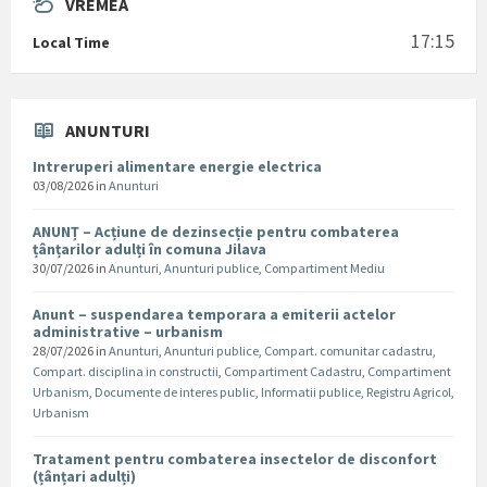
VREMEA
17:15
Local Time
ANUNTURI
Intreruperi alimentare energie electrica
03/08/2026
in
Anunturi
ANUNȚ – Acțiune de dezinsecție pentru combaterea
țânțarilor adulți în comuna Jilava
30/07/2026
in
Anunturi
,
Anunturi publice
,
Compartiment Mediu
Anunt – suspendarea temporara a emiterii actelor
administrative – urbanism
28/07/2026
in
Anunturi
,
Anunturi publice
,
Compart. comunitar cadastru
,
Compart. disciplina in constructii
,
Compartiment Cadastru
,
Compartiment
Urbanism
,
Documente de interes public
,
Informatii publice
,
Registru Agricol
,
Urbanism
Tratament pentru combaterea insectelor de disconfort
(țânțari adulți)