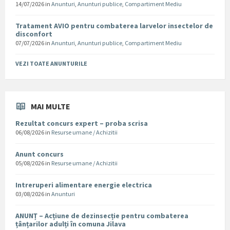
14/07/2026
in
Anunturi
,
Anunturi publice
,
Compartiment Mediu
Tratament AVIO pentru combaterea larvelor insectelor de
disconfort
07/07/2026
in
Anunturi
,
Anunturi publice
,
Compartiment Mediu
VEZI TOATE ANUNTURILE
MAI MULTE
Rezultat concurs expert – proba scrisa
06/08/2026
in
Resurse umane / Achizitii
Anunt concurs
05/08/2026
in
Resurse umane / Achizitii
Intreruperi alimentare energie electrica
03/08/2026
in
Anunturi
ANUNȚ – Acțiune de dezinsecție pentru combaterea
țânțarilor adulți în comuna Jilava