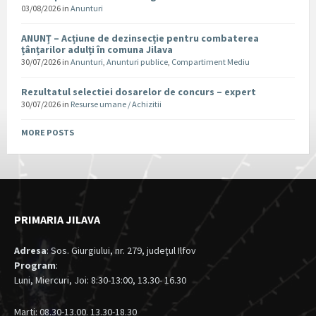
03/08/2026
in
Anunturi
ANUNȚ – Acțiune de dezinsecție pentru combaterea
țânțarilor adulți în comuna Jilava
30/07/2026
in
Anunturi
,
Anunturi publice
,
Compartiment Mediu
Rezultatul selectiei dosarelor de concurs – expert
30/07/2026
in
Resurse umane / Achizitii
MORE POSTS
PRIMARIA JILAVA
Adresa
: Sos. Giurgiului, nr. 279, judeţul Ilfov
Program
:
Luni, Miercuri, Joi: 8:30-13:00, 13.30- 16.30
Marti: 08.30-13.00. 13.30-18.30