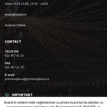
Vineri: 8:30-13:00, 13.30 – 14.00
www.ghiseul.ro
Avansis Online
CONTACT
TELEFON
021 457 01 15
FAX
021 457 11 71
E-mail
primariajilava@primariajilava.ro
IMPORTANT
Avand in vedere noile reglementari cu privire la protectia datelor cu
Rezultat concurs expert – proba scrisa
caracter personal, introduse prin Regulamentul UE 2016/679, ce