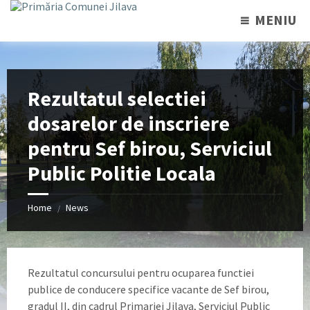
MENIU
Rezultatul selectiei
dosarelor de inscriere
pentru Sef birou, Serviciul
Public Politie Locala
Home
News
/
Rezultatul concursului pentru ocuparea functiei
publice de conducere specifice vacante de Sef birou,
gradul II, din cadrul Primariei Jilava, Serviciul Public