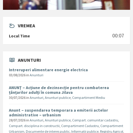
VREMEA
00:07
Local Time
ANUNTURI
Intreruperi alimentare energie electrica
03/08/2026
in
Anunturi
ANUNȚ – Acțiune de dezinsecție pentru combaterea
țânțarilor adulți în comuna Jilava
30/07/2026
in
Anunturi
,
Anunturi publice
,
Compartiment Mediu
Anunt – suspendarea temporara a emiterii actelor
administrative – urbanism
28/07/2026
in
Anunturi
,
Anunturi publice
,
Compart. comunitar cadastru
,
Compart. disciplina in constructii
,
Compartiment Cadastru
,
Compartiment
Urbanism
,
Documente de interes public
,
Informatii publice
,
Registru Agricol
,