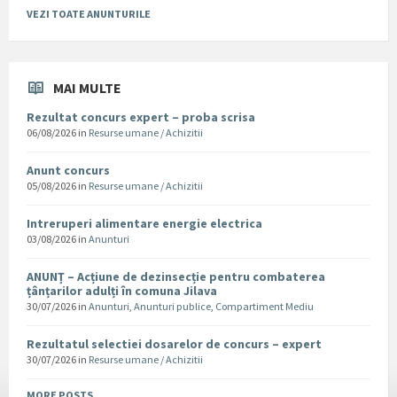
VEZI TOATE ANUNTURILE
MAI MULTE
Rezultat concurs expert – proba scrisa
06/08/2026
in
Resurse umane / Achizitii
Anunt concurs
05/08/2026
in
Resurse umane / Achizitii
Intreruperi alimentare energie electrica
03/08/2026
in
Anunturi
ANUNȚ – Acțiune de dezinsecție pentru combaterea
țânțarilor adulți în comuna Jilava
30/07/2026
in
Anunturi
,
Anunturi publice
,
Compartiment Mediu
Rezultatul selectiei dosarelor de concurs – expert
30/07/2026
in
Resurse umane / Achizitii
MORE POSTS