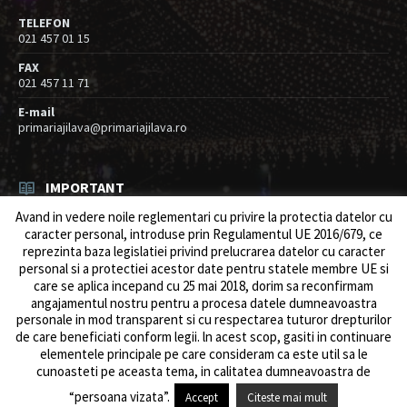
TELEFON
021 457 01 15
FAX
021 457 11 71
E-mail
primariajilava@primariajilava.ro
IMPORTANT
Avand in vedere noile reglementari cu privire la protectia datelor cu
Rezultat concurs expert – proba scrisa
caracter personal, introduse prin Regulamentul UE 2016/679, ce
06/08/2026
in
Resurse umane / Achizitii
reprezinta baza legislatiei privind prelucrarea datelor cu caracter
personal si a protectiei acestor date pentru statele membre UE si
Anunt concurs
care se aplica incepand cu 25 mai 2018, dorim sa reconfirmam
05/08/2026
in
Resurse umane / Achizitii
angajamentul nostru pentru a procesa datele dumneavoastra
personale in mod transparent si cu respectarea tuturor drepturilor
de care beneficiati conform legii. ln acest scop, gasiti in continuare
elementele principale pe care consideram ca este util sa le
cunoasteti pe aceasta tema, in calitatea dumneavoastra de
© 2026 Primăria Comunei Jilava. Dev by
ows.ro
“persoana vizata”.
Accept
Citeste mai mult