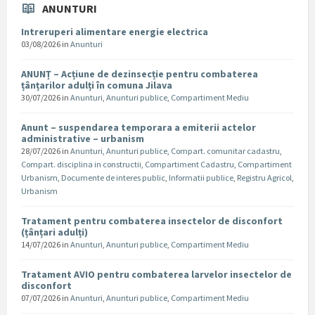
ANUNTURI
Intreruperi alimentare energie electrica
03/08/2026
in
Anunturi
ANUNȚ – Acțiune de dezinsecție pentru combaterea
țânțarilor adulți în comuna Jilava
30/07/2026
in
Anunturi
,
Anunturi publice
,
Compartiment Mediu
Anunt – suspendarea temporara a emiterii actelor
administrative – urbanism
28/07/2026
in
Anunturi
,
Anunturi publice
,
Compart. comunitar cadastru
,
Compart. disciplina in constructii
,
Compartiment Cadastru
,
Compartiment
Urbanism
,
Documente de interes public
,
Informatii publice
,
Registru Agricol
,
Urbanism
Tratament pentru combaterea insectelor de disconfort
(țânțari adulți)
14/07/2026
in
Anunturi
,
Anunturi publice
,
Compartiment Mediu
Tratament AVIO pentru combaterea larvelor insectelor de
disconfort
07/07/2026
in
Anunturi
,
Anunturi publice
,
Compartiment Mediu