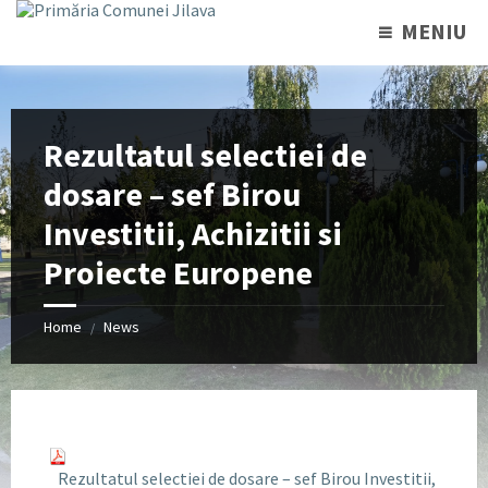
MENIU
Rezultatul selectiei de
dosare – sef Birou
Investitii, Achizitii si
Proiecte Europene
Home
News
/
Rezultatul selectiei de dosare – sef Birou Investitii,