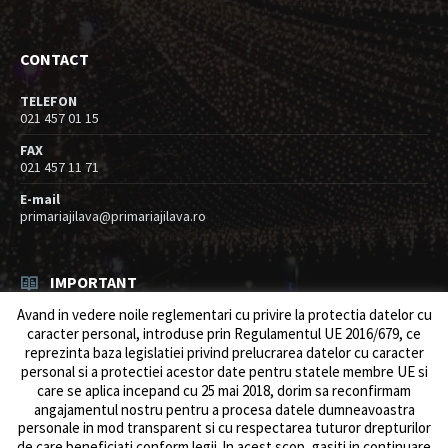
CONTACT
TELEFON
021 457 01 15
FAX
021 457 11 71
E-mail
primariajilava@primariajilava.ro
IMPORTANT
Avand in vedere noile reglementari cu privire la protectia datelor cu
Rezultat concurs expert – proba scrisa
caracter personal, introduse prin Regulamentul UE 2016/679, ce
06/08/2026
in
Resurse umane / Achizitii
reprezinta baza legislatiei privind prelucrarea datelor cu caracter
personal si a protectiei acestor date pentru statele membre UE si
Anunt concurs
care se aplica incepand cu 25 mai 2018, dorim sa reconfirmam
05/08/2026
in
Resurse umane / Achizitii
angajamentul nostru pentru a procesa datele dumneavoastra
personale in mod transparent si cu respectarea tuturor drepturilor
de care beneficiati conform legii. ln acest scop, gasiti in continuare