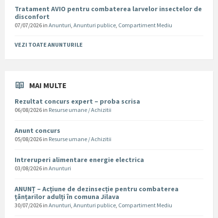
Tratament AVIO pentru combaterea larvelor insectelor de
disconfort
07/07/2026
in
Anunturi
,
Anunturi publice
,
Compartiment Mediu
VEZI TOATE ANUNTURILE
MAI MULTE
Rezultat concurs expert – proba scrisa
06/08/2026
in
Resurse umane / Achizitii
Anunt concurs
05/08/2026
in
Resurse umane / Achizitii
Intreruperi alimentare energie electrica
03/08/2026
in
Anunturi
ANUNȚ – Acțiune de dezinsecție pentru combaterea
țânțarilor adulți în comuna Jilava
30/07/2026
in
Anunturi
,
Anunturi publice
,
Compartiment Mediu