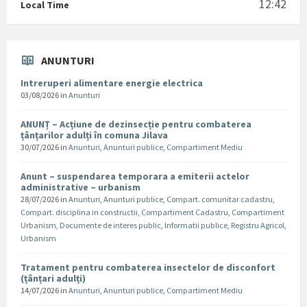
12:42
Local Time
ANUNTURI
Intreruperi alimentare energie electrica
03/08/2026
in
Anunturi
ANUNȚ – Acțiune de dezinsecție pentru combaterea
țânțarilor adulți în comuna Jilava
30/07/2026
in
Anunturi
,
Anunturi publice
,
Compartiment Mediu
Anunt – suspendarea temporara a emiterii actelor
administrative – urbanism
28/07/2026
in
Anunturi
,
Anunturi publice
,
Compart. comunitar cadastru
,
Compart. disciplina in constructii
,
Compartiment Cadastru
,
Compartiment
Urbanism
,
Documente de interes public
,
Informatii publice
,
Registru Agricol
,
Urbanism
Tratament pentru combaterea insectelor de disconfort
(țânțari adulți)
14/07/2026
in
Anunturi
,
Anunturi publice
,
Compartiment Mediu