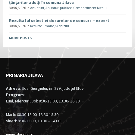
țânțarilor adulți în comuna Jilava
30/07/2026
in
Anunturi
,
Anunturi publice
,
Compartiment Mediu
Rezultatul selectiei dosarelor de concurs – expert
30/07/2026
in
Resurse umane / Achizitii
MORE POSTS
PRIMARIA JILAVA
Adresa
: Sos. Giurgiului, nr. 279, judeţul Ilfov
Program
:
Luni, Miercuri, Joi: 8:30-13:00, 13.30- 16.30
Marti: 08.30-13.00. 13.30-18.30
Vineri: 8:30-13:00, 13.30 – 14.00
www.ghiseul.ro