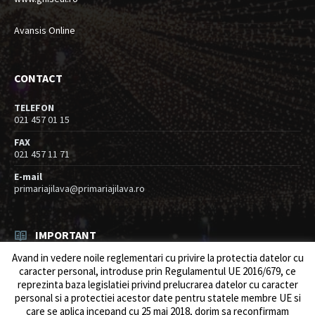
Avansis Online
CONTACT
TELEFON
021 457 01 15
FAX
021 457 11 71
E-mail
primariajilava@primariajilava.ro
IMPORTANT
Avand in vedere noile reglementari cu privire la protectia datelor cu
Rezultat concurs expert – proba scrisa
caracter personal, introduse prin Regulamentul UE 2016/679, ce
06/08/2026
in
Resurse umane / Achizitii
reprezinta baza legislatiei privind prelucrarea datelor cu caracter
personal si a protectiei acestor date pentru statele membre UE si
Anunt concurs
care se aplica incepand cu 25 mai 2018, dorim sa reconfirmam