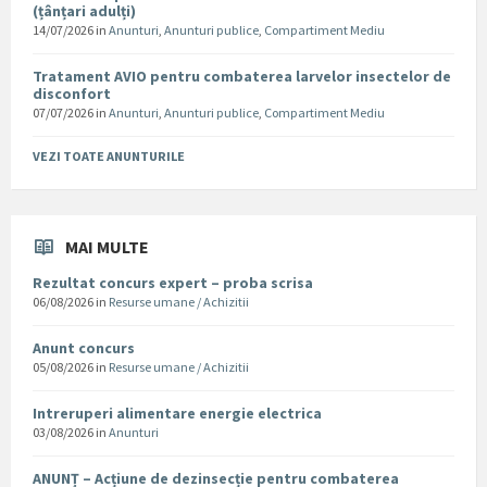
(țânțari adulți)
14/07/2026
in
Anunturi
,
Anunturi publice
,
Compartiment Mediu
Tratament AVIO pentru combaterea larvelor insectelor de
disconfort
07/07/2026
in
Anunturi
,
Anunturi publice
,
Compartiment Mediu
VEZI TOATE ANUNTURILE
MAI MULTE
Rezultat concurs expert – proba scrisa
06/08/2026
in
Resurse umane / Achizitii
Anunt concurs
05/08/2026
in
Resurse umane / Achizitii
Intreruperi alimentare energie electrica
03/08/2026
in
Anunturi
ANUNȚ – Acțiune de dezinsecție pentru combaterea