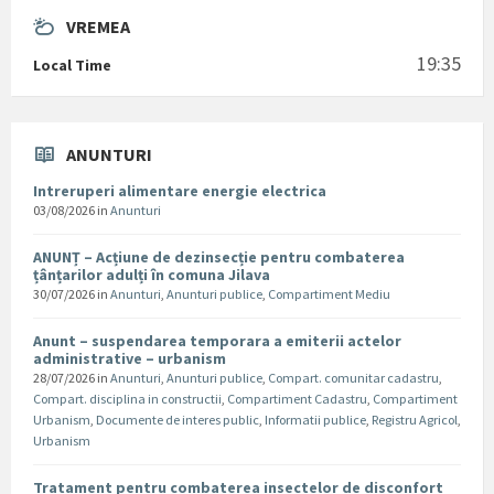
VREMEA
19:35
Local Time
ANUNTURI
Intreruperi alimentare energie electrica
03/08/2026
in
Anunturi
ANUNȚ – Acțiune de dezinsecție pentru combaterea
țânțarilor adulți în comuna Jilava
30/07/2026
in
Anunturi
,
Anunturi publice
,
Compartiment Mediu
Anunt – suspendarea temporara a emiterii actelor
administrative – urbanism
28/07/2026
in
Anunturi
,
Anunturi publice
,
Compart. comunitar cadastru
,
Compart. disciplina in constructii
,
Compartiment Cadastru
,
Compartiment
Urbanism
,
Documente de interes public
,
Informatii publice
,
Registru Agricol
,
Urbanism
Tratament pentru combaterea insectelor de disconfort