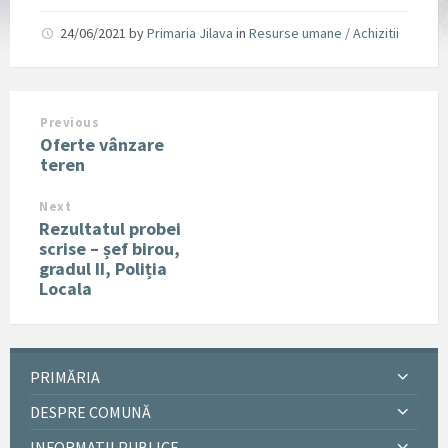
24/06/2021
by
Primaria Jilava
in
Resurse umane / Achizitii
Previous
Oferte vânzare
teren
Next
Rezultatul probei
scrise – șef birou,
gradul II, Poliția
Locala
PRIMĂRIA
DESPRE COMUNĂ
INFORMATII PUBLICE