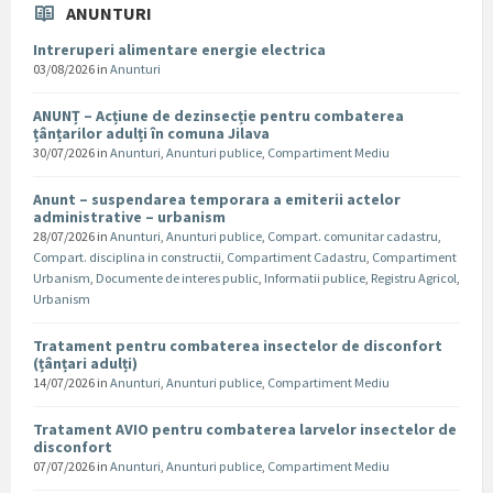
ANUNTURI
Intreruperi alimentare energie electrica
03/08/2026
in
Anunturi
ANUNȚ – Acțiune de dezinsecție pentru combaterea
țânțarilor adulți în comuna Jilava
30/07/2026
in
Anunturi
,
Anunturi publice
,
Compartiment Mediu
Anunt – suspendarea temporara a emiterii actelor
administrative – urbanism
28/07/2026
in
Anunturi
,
Anunturi publice
,
Compart. comunitar cadastru
,
Compart. disciplina in constructii
,
Compartiment Cadastru
,
Compartiment
Urbanism
,
Documente de interes public
,
Informatii publice
,
Registru Agricol
,
Urbanism
Tratament pentru combaterea insectelor de disconfort
(țânțari adulți)
14/07/2026
in
Anunturi
,
Anunturi publice
,
Compartiment Mediu
Tratament AVIO pentru combaterea larvelor insectelor de
disconfort
07/07/2026
in
Anunturi
,
Anunturi publice
,
Compartiment Mediu