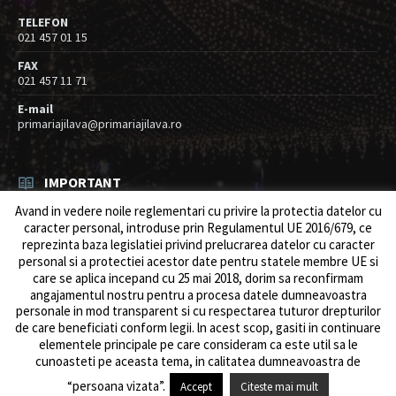
TELEFON
021 457 01 15
FAX
021 457 11 71
E-mail
primariajilava@primariajilava.ro
IMPORTANT
Avand in vedere noile reglementari cu privire la protectia datelor cu
Rezultat concurs expert – proba scrisa
caracter personal, introduse prin Regulamentul UE 2016/679, ce
06/08/2026
in
Resurse umane / Achizitii
reprezinta baza legislatiei privind prelucrarea datelor cu caracter
personal si a protectiei acestor date pentru statele membre UE si
Anunt concurs
care se aplica incepand cu 25 mai 2018, dorim sa reconfirmam
05/08/2026
in
Resurse umane / Achizitii
angajamentul nostru pentru a procesa datele dumneavoastra
personale in mod transparent si cu respectarea tuturor drepturilor
de care beneficiati conform legii. ln acest scop, gasiti in continuare
elementele principale pe care consideram ca este util sa le
cunoasteti pe aceasta tema, in calitatea dumneavoastra de
© 2026 Primăria Comunei Jilava. Dev by
ows.ro
“persoana vizata”.
Accept
Citeste mai mult