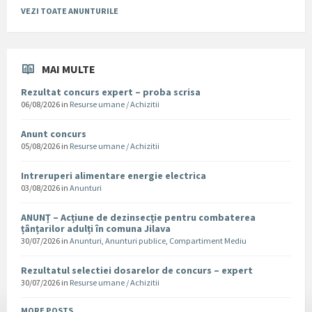
VEZI TOATE ANUNTURILE
MAI MULTE
Rezultat concurs expert – proba scrisa
06/08/2026
in
Resurse umane / Achizitii
Anunt concurs
05/08/2026
in
Resurse umane / Achizitii
Intreruperi alimentare energie electrica
03/08/2026
in
Anunturi
ANUNȚ – Acțiune de dezinsecție pentru combaterea
țânțarilor adulți în comuna Jilava
30/07/2026
in
Anunturi
,
Anunturi publice
,
Compartiment Mediu
Rezultatul selectiei dosarelor de concurs – expert
30/07/2026
in
Resurse umane / Achizitii
MORE POSTS