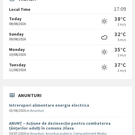
17:09
Local Time
38°C
Today
08/08/2026
2 m/s
32°C
Sunday
09/08/2026
5 m/s
35°C
Monday
10/08/2026
2 m/s
37°C
Tuesday
11/08/2026
2 m/s
ANUNTURI
Intreruperi alimentare energie electrica
03/08/2026
in
Anunturi
ANUNȚ – Acțiune de dezinsecție pentru combaterea
țânțarilor adulți în comuna Jilava
30/07/2026
in
Anunturi
,
Anunturi publice
,
Compartiment Mediu