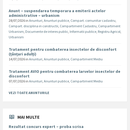
Anunt – suspendarea temporara a emiterii actelor
administrative – urbanism
28/07/2026
in
Anunturi
,
Anunturi publice
,
Compart. comunitar cadastru
,
Compart. disciplina in constructii
,
Compartiment Cadastru
,
Compartiment
Urbanism
,
Documente de interes public
,
Informatii publice
,
Registru Agricol
,
Urbanism
Tratament pentru combaterea insectelor de disconfort
(țânțari adulți)
14/07/2026
in
Anunturi
,
Anunturi publice
,
Compartiment Mediu
Tratament AVIO pentru combaterea larvelor insectelor de
disconfort
07/07/2026
in
Anunturi
,
Anunturi publice
,
Compartiment Mediu
VEZI TOATE ANUNTURILE
MAI MULTE
Rezultat concurs expert – proba scrisa