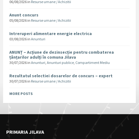
06/08/2026
in
Resurse umane / Achizitii
Anunt concurs
05/08/2026
in
Resurse umane / Achizitii
Intreruperi alimentare energie electrica
03/08/2026
in
Anunturi
ANUNȚ – Acțiune de dezinsecție pentru combaterea
țânțarilor adulți în comuna Jilava
30/07/2026
in
Anunturi
,
Anunturi publice
,
Compartiment Mediu
Rezultatul selectiei dosarelor de concurs – expert
30/07/2026
in
Resurse umane / Achizitii
MORE POSTS
PRIMARIA JILAVA