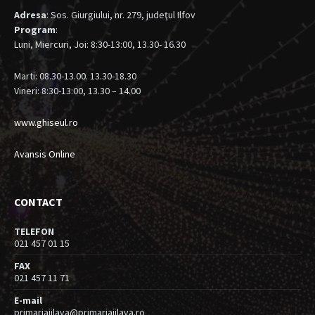
Adresa
: Sos. Giurgiului, nr. 279, judeţul Ilfov
Program
:
Luni, Miercuri, Joi: 8:30-13:00, 13.30- 16.30
Marti: 08.30-13.00. 13.30-18.30
Vineri: 8:30-13:00, 13.30 – 14.00
www.ghiseul.ro
Avansis Online
CONTACT
TELEFON
021 457 01 15
FAX
021 457 11 71
E-mail
primariajilava@primariajilava.ro