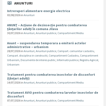
ANUNTURI
Intreruperi alimentare energie electrica
03/08/2026
in
Anunturi
ANUNȚ – Acțiune de dezinsecție pentru combaterea
țânțarilor adulți în comuna Jilava
30/07/2026
in
Anunturi
,
Anunturi publice
,
Compartiment Mediu
Anunt – suspendarea temporara a emiterii actelor
administrative – urbanism
28/07/2026
in
Anunturi
,
Anunturi publice
,
Compart. comunitar cadastru
,
Compart. disciplina in constructii
,
Compartiment Cadastru
,
Compartiment
Urbanism
,
Documente de interes public
,
Informatii publice
,
Registru Agricol
,
Urbanism
Tratament pentru combaterea insectelor de disconfort
(țânțari adulți)
14/07/2026
in
Anunturi
,
Anunturi publice
,
Compartiment Mediu
Tratament AVIO pentru combaterea larvelor insectelor de
disconfort
07/07/2026
in
Anunturi
,
Anunturi publice
,
Compartiment Mediu