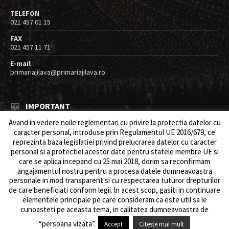
TELEFON
021 457 01 15
FAX
021 457 11 71
E-mail
primariajilava@primariajilava.ro
IMPORTANT
Avand in vedere noile reglementari cu privire la protectia datelor cu
Rezultat concurs expert – proba scrisa
caracter personal, introduse prin Regulamentul UE 2016/679, ce
06/08/2026
in
Resurse umane / Achizitii
reprezinta baza legislatiei privind prelucrarea datelor cu caracter
personal si a protectiei acestor date pentru statele membre UE si
Anunt concurs
care se aplica incepand cu 25 mai 2018, dorim sa reconfirmam
05/08/2026
in
Resurse umane / Achizitii
angajamentul nostru pentru a procesa datele dumneavoastra
personale in mod transparent si cu respectarea tuturor drepturilor
de care beneficiati conform legii. ln acest scop, gasiti in continuare
elementele principale pe care consideram ca este util sa le
cunoasteti pe aceasta tema, in calitatea dumneavoastra de
© 2026 Primăria Comunei Jilava. Dev by
ows.ro
“persoana vizata”.
Accept
Citeste mai mult