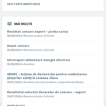
VEZI TOATE ANUNTURILE
MAI MULTE
Rezultat concurs expert – proba scrisa
06/08/2026
in
Resurse umane / Achizitii
Anunt concurs
05/08/2026
in
Resurse umane / Achizitii
Intreruperi alimentare energie electrica
03/08/2026
in
Anunturi
ANUNȚ – Acțiune de dezinsecție pentru combaterea
țânțarilor adulți în comuna Jilava
30/07/2026
in
Anunturi
,
Anunturi publice
,
Compartiment Mediu
Rezultatul selectiei dosarelor de concurs – expert
30/07/2026
in
Resurse umane / Achizitii
MORE POSTS