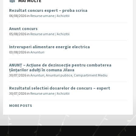
MAI MULTE
Rezultat concurs expert – proba scrisa
06/08/2026
in
Resurse umane / Achizitii
Anunt concurs
05/08/2026
in
Resurse umane / Achizitii
Intreruperi alimentare energie electrica
03/08/2026
in
Anunturi
ANUNȚ – Acțiune de dezinsecție pentru combaterea
țânțarilor adulți în comuna Jilava
30/07/2026
in
Anunturi
,
Anunturi publice
,
Compartiment Mediu
Rezultatul selectiei dosarelor de concurs – expert
30/07/2026
in
Resurse umane / Achizitii
MORE POSTS