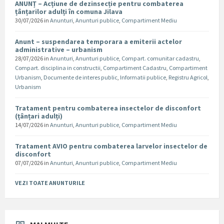
ANUNȚ – Acțiune de dezinsecție pentru combaterea
țânțarilor adulți în comuna Jilava
30/07/2026
in
Anunturi
,
Anunturi publice
,
Compartiment Mediu
Anunt – suspendarea temporara a emiterii actelor
administrative – urbanism
28/07/2026
in
Anunturi
,
Anunturi publice
,
Compart. comunitar cadastru
,
Compart. disciplina in constructii
,
Compartiment Cadastru
,
Compartiment
Urbanism
,
Documente de interes public
,
Informatii publice
,
Registru Agricol
,
Urbanism
Tratament pentru combaterea insectelor de disconfort
(țânțari adulți)
14/07/2026
in
Anunturi
,
Anunturi publice
,
Compartiment Mediu
Tratament AVIO pentru combaterea larvelor insectelor de
disconfort
07/07/2026
in
Anunturi
,
Anunturi publice
,
Compartiment Mediu
VEZI TOATE ANUNTURILE