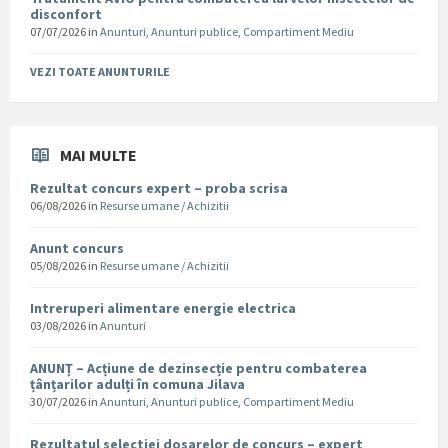
disconfort
07/07/2026
in
Anunturi
,
Anunturi publice
,
Compartiment Mediu
VEZI TOATE ANUNTURILE
MAI MULTE
Rezultat concurs expert – proba scrisa
06/08/2026
in
Resurse umane / Achizitii
Anunt concurs
05/08/2026
in
Resurse umane / Achizitii
Intreruperi alimentare energie electrica
03/08/2026
in
Anunturi
ANUNȚ – Acțiune de dezinsecție pentru combaterea
țânțarilor adulți în comuna Jilava
30/07/2026
in
Anunturi
,
Anunturi publice
,
Compartiment Mediu
Rezultatul selectiei dosarelor de concurs – expert