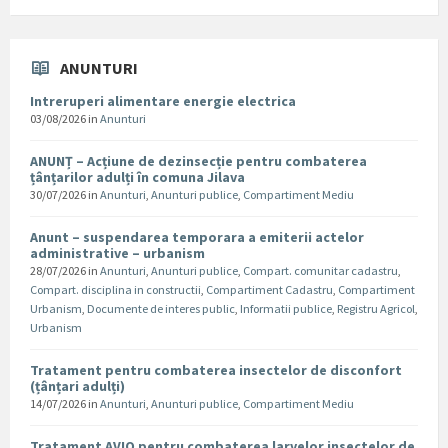
ANUNTURI
Intreruperi alimentare energie electrica
03/08/2026
in
Anunturi
ANUNȚ – Acțiune de dezinsecție pentru combaterea
țânțarilor adulți în comuna Jilava
30/07/2026
in
Anunturi
,
Anunturi publice
,
Compartiment Mediu
Anunt – suspendarea temporara a emiterii actelor
administrative – urbanism
28/07/2026
in
Anunturi
,
Anunturi publice
,
Compart. comunitar cadastru
,
Compart. disciplina in constructii
,
Compartiment Cadastru
,
Compartiment
Urbanism
,
Documente de interes public
,
Informatii publice
,
Registru Agricol
,
Urbanism
Tratament pentru combaterea insectelor de disconfort
(țânțari adulți)
14/07/2026
in
Anunturi
,
Anunturi publice
,
Compartiment Mediu
Tratament AVIO pentru combaterea larvelor insectelor de