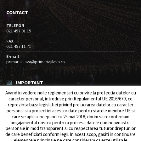
CONTACT
TELEFON
021 457 01 15
FAX
021 457 11 71
E-mail
primariajilava@primariajilava.ro
IMPORTANT
Avand in vedere noile reglementari cu privire la protectia datelor cu
Rezultat concurs expert – proba scrisa
caracter personal, introduse prin Regulamentul UE 2016/679, ce
06/08/2026
in
Resurse umane / Achizitii
reprezinta baza legislatiei privind prelucrarea datelor cu caracter
personal si a protectiei acestor date pentru statele membre UE si
Anunt concurs
care se aplica incepand cu 25 mai 2018, dorim sa reconfirmam
05/08/2026
in
Resurse umane / Achizitii
angajamentul nostru pentru a procesa datele dumneavoastra
personale in mod transparent si cu respectarea tuturor drepturilor
de care beneficiati conform legii. ln acest scop, gasiti in continuare
elementele principale pe care consideram ca este util sa le