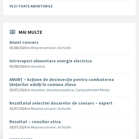
VEZI TOATE ANUNTURILE
MAI MULTE
Anunt concurs
05/08/2026
in
Resurse umane / Achizitii
Intreruperi alimentare energie electrica
03/08/2026
in
Anunturi
ANUNȚ – Acțiune de dezinsecție pentru combaterea
țânțarilor adulți în comuna Jilava
30/07/2026
in
Anunturi
,
Anunturi publice
,
Compartiment Mediu
Rezultatul selectiei dosarelor de concurs – expert
30/07/2026
in
Resurse umane / Achizitii
Rezultat – consilier etica
28/07/2026
in
Resurse umane / Achizitii