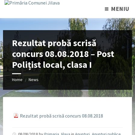
MENIU
Rezultat probă scrisă
concurs 08.08.2018 – Post
Polițist local, clasa I
Home
News
/
Rezultat probă scrisă concurs 08.08.2018
08/08/2018
by
Primaria Jilava
in
Anunturi
,
Anunturi publice