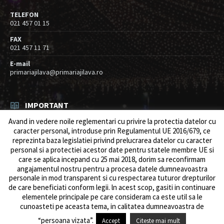
TELEFON
021 457 01 15
FAX
021 457 11 71
E-mail
primariajilava@primariajilava.ro
IMPORTANT
Avand in vedere noile reglementari cu privire la protectia datelor cu
Anunt concurs
caracter personal, introduse prin Regulamentul UE 2016/679, ce
05/08/2026
in
Resurse umane / Achizitii
reprezinta baza legislatiei privind prelucrarea datelor cu caracter
personal si a protectiei acestor date pentru statele membre UE si
Intreruperi alimentare energie electrica
care se aplica incepand cu 25 mai 2018, dorim sa reconfirmam
03/08/2026
in
Anunturi
angajamentul nostru pentru a procesa datele dumneavoastra
personale in mod transparent si cu respectarea tuturor drepturilor
de care beneficiati conform legii. ln acest scop, gasiti in continuare
elementele principale pe care consideram ca este util sa le
cunoasteti pe aceasta tema, in calitatea dumneavoastra de
© 2026 Primăria Comunei Jilava. Dev by
ows.ro
“persoana vizata”.
Accept
Citeste mai mult