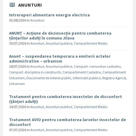
ANUNTURI
Intreruperi alimentare energie electrica
03/08/2026
in
Anunturi
ANUNȚ – Acțiune de dezinsecție pentru combaterea
țânțarilor adulți în comuna Jilava
30/07/2026
in
Anunturi
,
Anunturi publice
,
Compartiment Mediu
Anunt – suspendarea temporara a emiterii actelor
administrative – urbanism
28/07/2026
in
Anunturi
,
Anunturi publice
,
Compart. comunitar cadastru
,
Compart. disciplina in constructii
,
Compartiment Cadastru
,
Compartiment
Urbanism
,
Documente de interes public
,
Informatii publice
,
Registru Agricol
,
Urbanism
Tratament pentru combaterea insectelor de disconfort
(țânțari adulți)
14/07/2026
in
Anunturi
,
Anunturi publice
,
Compartiment Mediu
Tratament AVIO pentru combaterea larvelor insectelor de
disconfort
07/07/2026
in
Anunturi
,
Anunturi publice
,
Compartiment Mediu