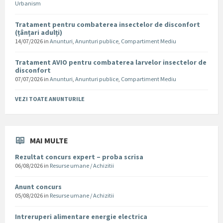
Urbanism
Tratament pentru combaterea insectelor de disconfort
(țânțari adulți)
14/07/2026
in
Anunturi
,
Anunturi publice
,
Compartiment Mediu
Tratament AVIO pentru combaterea larvelor insectelor de
disconfort
07/07/2026
in
Anunturi
,
Anunturi publice
,
Compartiment Mediu
VEZI TOATE ANUNTURILE
MAI MULTE
Rezultat concurs expert – proba scrisa
06/08/2026
in
Resurse umane / Achizitii
Anunt concurs
05/08/2026
in
Resurse umane / Achizitii
Intreruperi alimentare energie electrica