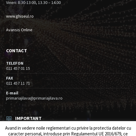
Vineri: 8:30-13:00, 13.30 – 14.00
www.ghiseul.ro
Avansis Online
CONTACT
TELEFON
021 457 01 15
FAX
021 457 11 71
E-mail
primariajilava@primariajilava.ro
IMPORTANT
Avand in vedere noile reglementari cu privire la protectia datelor cu
Rezultat concurs expert – proba scrisa
caracter personal, introduse prin Regulamentul UE 2016/679, ce