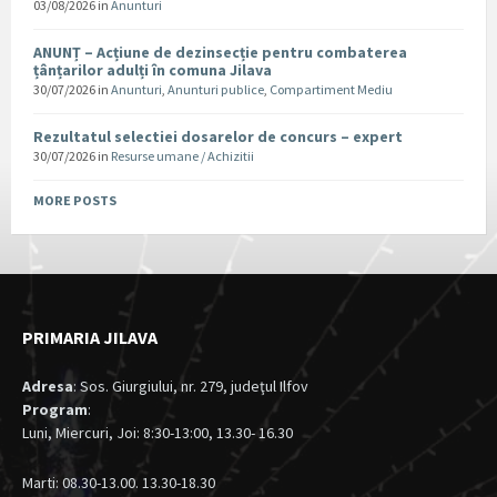
03/08/2026
in
Anunturi
ANUNȚ – Acțiune de dezinsecție pentru combaterea
țânțarilor adulți în comuna Jilava
30/07/2026
in
Anunturi
,
Anunturi publice
,
Compartiment Mediu
Rezultatul selectiei dosarelor de concurs – expert
30/07/2026
in
Resurse umane / Achizitii
MORE POSTS
PRIMARIA JILAVA
Adresa
: Sos. Giurgiului, nr. 279, judeţul Ilfov
Program
:
Luni, Miercuri, Joi: 8:30-13:00, 13.30- 16.30
Marti: 08.30-13.00. 13.30-18.30