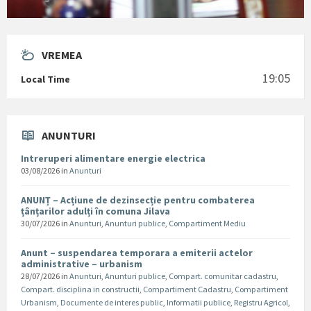
VREMEA
19:05
Local Time
ANUNTURI
Intreruperi alimentare energie electrica
03/08/2026
in
Anunturi
ANUNȚ – Acțiune de dezinsecție pentru combaterea
țânțarilor adulți în comuna Jilava
30/07/2026
in
Anunturi
,
Anunturi publice
,
Compartiment Mediu
Anunt – suspendarea temporara a emiterii actelor
administrative – urbanism
28/07/2026
in
Anunturi
,
Anunturi publice
,
Compart. comunitar cadastru
,
Compart. disciplina in constructii
,
Compartiment Cadastru
,
Compartiment
Urbanism
,
Documente de interes public
,
Informatii publice
,
Registru Agricol
,