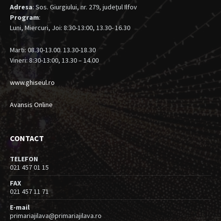
Adresa
: Sos. Giurgiului, nr. 279, judeţul Ilfov
Program
:
Luni, Miercuri, Joi: 8:30-13:00, 13.30- 16.30
Marti: 08.30-13.00. 13.30-18.30
Vineri: 8:30-13:00, 13.30 – 14.00
www.ghiseul.ro
Avansis Online
CONTACT
TELEFON
021 457 01 15
FAX
021 457 11 71
E-mail
primariajilava@primariajilava.ro