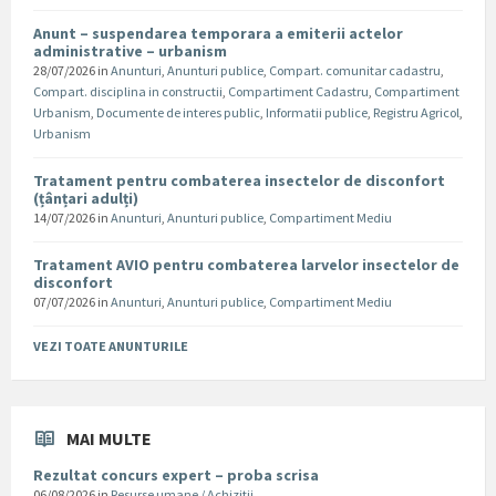
Anunt – suspendarea temporara a emiterii actelor
administrative – urbanism
28/07/2026
in
Anunturi
,
Anunturi publice
,
Compart. comunitar cadastru
,
Compart. disciplina in constructii
,
Compartiment Cadastru
,
Compartiment
Urbanism
,
Documente de interes public
,
Informatii publice
,
Registru Agricol
,
Urbanism
Tratament pentru combaterea insectelor de disconfort
(țânțari adulți)
14/07/2026
in
Anunturi
,
Anunturi publice
,
Compartiment Mediu
Tratament AVIO pentru combaterea larvelor insectelor de
disconfort
07/07/2026
in
Anunturi
,
Anunturi publice
,
Compartiment Mediu
VEZI TOATE ANUNTURILE
MAI MULTE
Rezultat concurs expert – proba scrisa
06/08/2026
in
Resurse umane / Achizitii