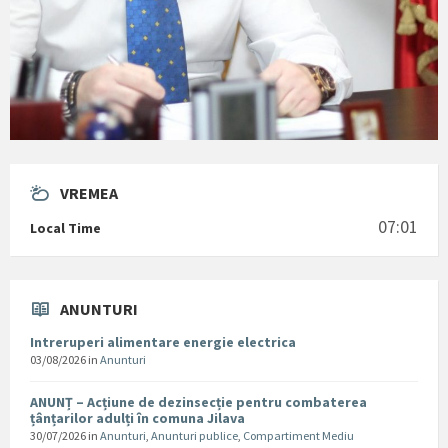
VREMEA
07:01
Local Time
ANUNTURI
Intreruperi alimentare energie electrica
03/08/2026
in
Anunturi
ANUNȚ – Acțiune de dezinsecție pentru combaterea
țânțarilor adulți în comuna Jilava
30/07/2026
in
Anunturi
,
Anunturi publice
,
Compartiment Mediu