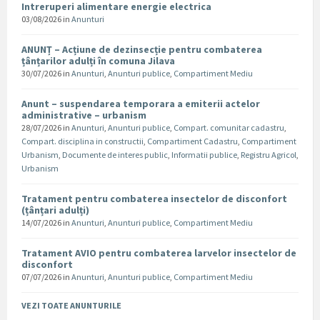
Intreruperi alimentare energie electrica
03/08/2026
in
Anunturi
ANUNȚ – Acțiune de dezinsecție pentru combaterea
țânțarilor adulți în comuna Jilava
30/07/2026
in
Anunturi
,
Anunturi publice
,
Compartiment Mediu
Anunt – suspendarea temporara a emiterii actelor
administrative – urbanism
28/07/2026
in
Anunturi
,
Anunturi publice
,
Compart. comunitar cadastru
,
Compart. disciplina in constructii
,
Compartiment Cadastru
,
Compartiment
Urbanism
,
Documente de interes public
,
Informatii publice
,
Registru Agricol
,
Urbanism
Tratament pentru combaterea insectelor de disconfort
(țânțari adulți)
14/07/2026
in
Anunturi
,
Anunturi publice
,
Compartiment Mediu
Tratament AVIO pentru combaterea larvelor insectelor de
disconfort
07/07/2026
in
Anunturi
,
Anunturi publice
,
Compartiment Mediu
VEZI TOATE ANUNTURILE