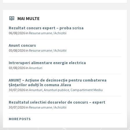
MAI MULTE
Rezultat concurs expert – proba scrisa
06/08/2026
in
Resurse umane / Achizitii
Anunt concurs
05/08/2026
in
Resurse umane / Achizitii
Intreruperi alimentare energie electrica
03/08/2026
in
Anunturi
ANUNȚ – Acțiune de dezinsecție pentru combaterea
țânțarilor adulți în comuna Jilava
30/07/2026
in
Anunturi
,
Anunturi publice
,
Compartiment Mediu
Rezultatul selectiei dosarelor de concurs – expert
30/07/2026
in
Resurse umane / Achizitii
MORE POSTS