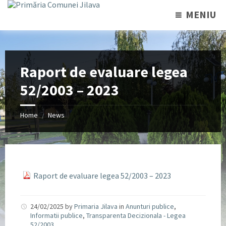
MENIU
Raport de evaluare legea
52/2003 – 2023
Home
News
/
Raport de evaluare legea 52/2003 – 2023
24/02/2025
by
Primaria Jilava
in
Anunturi publice
,
Informatii publice
,
Transparenta Decizionala - Legea
52/2003