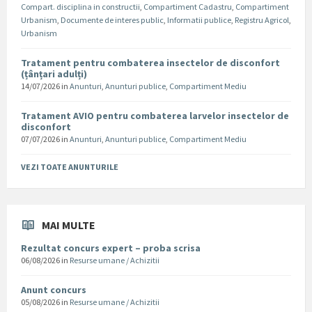
Compart. disciplina in constructii
,
Compartiment Cadastru
,
Compartiment
Urbanism
,
Documente de interes public
,
Informatii publice
,
Registru Agricol
,
Urbanism
Tratament pentru combaterea insectelor de disconfort
(țânțari adulți)
14/07/2026
in
Anunturi
,
Anunturi publice
,
Compartiment Mediu
Tratament AVIO pentru combaterea larvelor insectelor de
disconfort
07/07/2026
in
Anunturi
,
Anunturi publice
,
Compartiment Mediu
VEZI TOATE ANUNTURILE
MAI MULTE
Rezultat concurs expert – proba scrisa
06/08/2026
in
Resurse umane / Achizitii
Anunt concurs
05/08/2026
in
Resurse umane / Achizitii