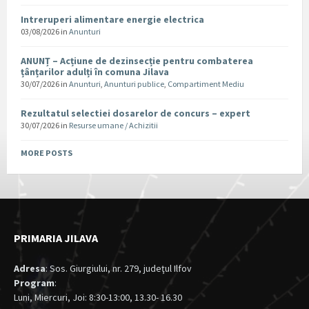
Intreruperi alimentare energie electrica
03/08/2026
in
Anunturi
ANUNȚ – Acțiune de dezinsecție pentru combaterea
țânțarilor adulți în comuna Jilava
30/07/2026
in
Anunturi
,
Anunturi publice
,
Compartiment Mediu
Rezultatul selectiei dosarelor de concurs – expert
30/07/2026
in
Resurse umane / Achizitii
MORE POSTS
PRIMARIA JILAVA
Adresa
: Sos. Giurgiului, nr. 279, judeţul Ilfov
Program
:
Luni, Miercuri, Joi: 8:30-13:00, 13.30- 16.30