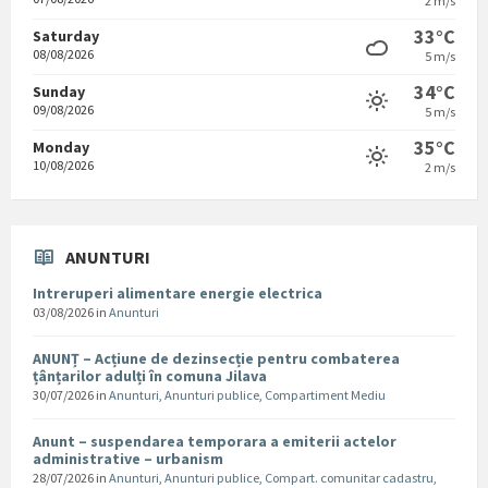
2 m/s
33°C
Saturday
08/08/2026
5 m/s
34°C
Sunday
09/08/2026
5 m/s
35°C
Monday
10/08/2026
2 m/s
ANUNTURI
Intreruperi alimentare energie electrica
03/08/2026
in
Anunturi
ANUNȚ – Acțiune de dezinsecție pentru combaterea
țânțarilor adulți în comuna Jilava
30/07/2026
in
Anunturi
,
Anunturi publice
,
Compartiment Mediu
Anunt – suspendarea temporara a emiterii actelor
administrative – urbanism
28/07/2026
in
Anunturi
,
Anunturi publice
,
Compart. comunitar cadastru
,