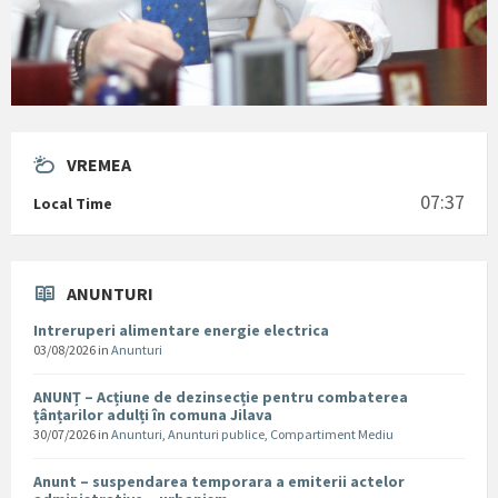
VREMEA
07:37
Local Time
ANUNTURI
Intreruperi alimentare energie electrica
03/08/2026
in
Anunturi
ANUNȚ – Acțiune de dezinsecție pentru combaterea
țânțarilor adulți în comuna Jilava
30/07/2026
in
Anunturi
,
Anunturi publice
,
Compartiment Mediu
Anunt – suspendarea temporara a emiterii actelor