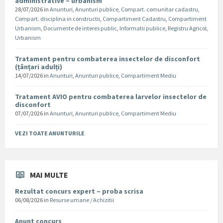
administrative – urbanism
28/07/2026
in
Anunturi
,
Anunturi publice
,
Compart. comunitar cadastru
,
Compart. disciplina in constructii
,
Compartiment Cadastru
,
Compartiment
Urbanism
,
Documente de interes public
,
Informatii publice
,
Registru Agricol
,
Urbanism
Tratament pentru combaterea insectelor de disconfort
(țânțari adulți)
14/07/2026
in
Anunturi
,
Anunturi publice
,
Compartiment Mediu
Tratament AVIO pentru combaterea larvelor insectelor de
disconfort
07/07/2026
in
Anunturi
,
Anunturi publice
,
Compartiment Mediu
VEZI TOATE ANUNTURILE
MAI MULTE
Rezultat concurs expert – proba scrisa
06/08/2026
in
Resurse umane / Achizitii
Anunt concurs