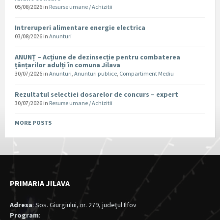
05/08/2026
in
Resurse umane / Achizitii
Intreruperi alimentare energie electrica
03/08/2026
in
Anunturi
ANUNȚ – Acțiune de dezinsecție pentru combaterea
țânțarilor adulți în comuna Jilava
30/07/2026
in
Anunturi
,
Anunturi publice
,
Compartiment Mediu
Rezultatul selectiei dosarelor de concurs – expert
30/07/2026
in
Resurse umane / Achizitii
MORE POSTS
PRIMARIA JILAVA
Adresa
: Sos. Giurgiului, nr. 279, judeţul Ilfov
Program
: