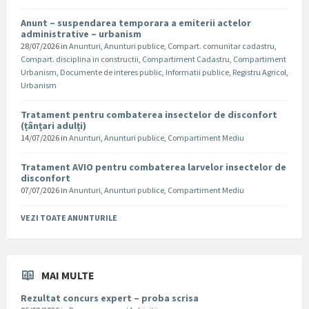
Anunt – suspendarea temporara a emiterii actelor
administrative – urbanism
28/07/2026
in
Anunturi
,
Anunturi publice
,
Compart. comunitar cadastru
,
Compart. disciplina in constructii
,
Compartiment Cadastru
,
Compartiment
Urbanism
,
Documente de interes public
,
Informatii publice
,
Registru Agricol
,
Urbanism
Tratament pentru combaterea insectelor de disconfort
(țânțari adulți)
14/07/2026
in
Anunturi
,
Anunturi publice
,
Compartiment Mediu
Tratament AVIO pentru combaterea larvelor insectelor de
disconfort
07/07/2026
in
Anunturi
,
Anunturi publice
,
Compartiment Mediu
VEZI TOATE ANUNTURILE
MAI MULTE
Rezultat concurs expert – proba scrisa