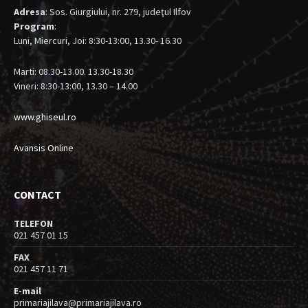
Adresa
: Sos. Giurgiului, nr. 279, judeţul Ilfov
Program
:
Luni, Miercuri, Joi: 8:30-13:00, 13.30- 16.30
Marti: 08.30-13.00. 13.30-18.30
Vineri: 8:30-13:00, 13.30 – 14.00
www.ghiseul.ro
Avansis Online
CONTACT
TELEFON
021 457 01 15
FAX
021 457 11 71
E-mail
primariajilava@primariajilava.ro