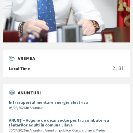
VREMEA
21:31
Local Time
ANUNTURI
Intreruperi alimentare energie electrica
03/08/2026
in
Anunturi
ANUNȚ – Acțiune de dezinsecție pentru combaterea
țânțarilor adulți în comuna Jilava
30/07/2026
in
Anunturi
,
Anunturi publice
,
Compartiment Mediu