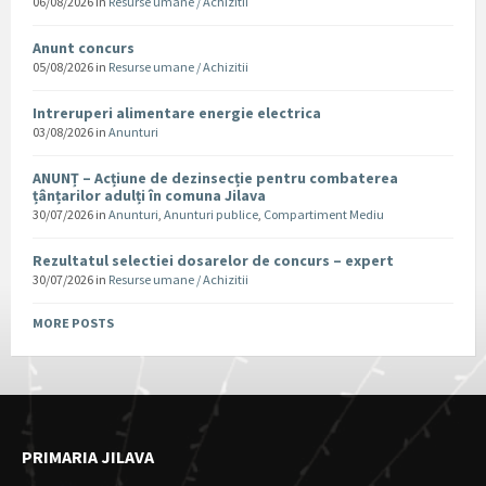
06/08/2026
in
Resurse umane / Achizitii
Anunt concurs
05/08/2026
in
Resurse umane / Achizitii
Intreruperi alimentare energie electrica
03/08/2026
in
Anunturi
ANUNȚ – Acțiune de dezinsecție pentru combaterea
țânțarilor adulți în comuna Jilava
30/07/2026
in
Anunturi
,
Anunturi publice
,
Compartiment Mediu
Rezultatul selectiei dosarelor de concurs – expert
30/07/2026
in
Resurse umane / Achizitii
MORE POSTS
PRIMARIA JILAVA