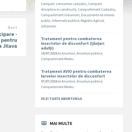
Compart. comunitar cadastru
,
Compart.
disciplina in constructii
,
Compartiment Cadastru
,
Compartiment Urbanism
,
Documente de interes
public
,
Informatii publice
,
Registru Agricol
,
Urbanism
Next
cipare -
Tratament pentru combaterea
 pentru
insectelor de disconfort (țânțari
 Jilava
adulți)
14/07/2026
in
Anunturi
,
Anunturi publice
,
Compartiment Mediu
Tratament AVIO pentru combaterea
larvelor insectelor de disconfort
07/07/2026
in
Anunturi
,
Anunturi publice
,
Compartiment Mediu
VEZI TOATE ANUNTURILE
MAI MULTE