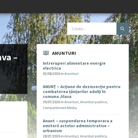
ANUNTURI
ava –
Intreruperi alimentare energie
electrica
03/08/2026
in
Anunturi
ANUNȚ – Acțiune de dezinsecție pentru
combaterea țânțarilor adulți în
comuna Jilava
30/07/2026
in
Anunturi
,
Anunturi publice
,
Compartiment Mediu
Anunt – suspendarea temporara a
emiterii actelor administrative –
urbanism
28/07/2026
in
Anunturi
,
Anunturi publice
,