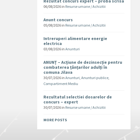
Rezultat concurs expert – proba scrisa
06/08/2026
in
Resurse umane / Achizitii
Anunt concurs
05/08/2026
in
Resurse umane / Achizitii
Intreruperi alimentare energie
electrica
03/08/2026
in
Anunturi
ANUNȚ – Acțiune de dezinsecție pentru
combaterea țânțarilor adulți în
comuna Jilava
30/07/2026
in
Anunturi
,
Anunturi publice
,
Compartiment Mediu
Rezultatul selectiei dosarelor de
concurs – expert
30/07/2026
in
Resurse umane / Achizitii
MORE POSTS