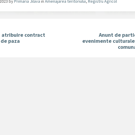
/2023
by
Primaria Jilava
in
Amenajarea teritoriului
,
Registru Agricol
 atribuire contract
Anunt de parti
i de paza
evenimente culturale
comuna