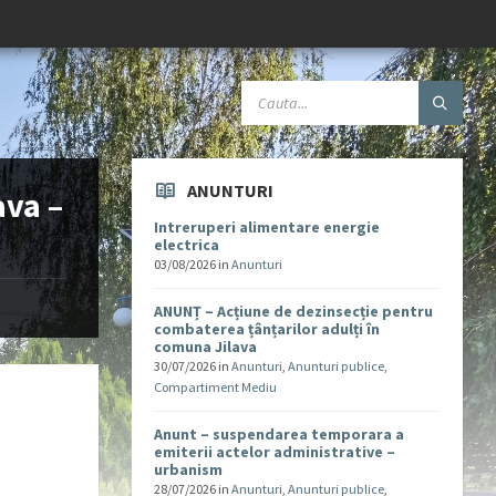
ANUNTURI
ava –
Intreruperi alimentare energie
electrica
03/08/2026
in
Anunturi
ANUNȚ – Acțiune de dezinsecție pentru
combaterea țânțarilor adulți în
comuna Jilava
30/07/2026
in
Anunturi
,
Anunturi publice
,
Compartiment Mediu
Anunt – suspendarea temporara a
emiterii actelor administrative –
urbanism
28/07/2026
in
Anunturi
,
Anunturi publice
,