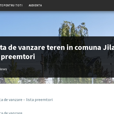
TE PENTRU TOTI
AUDIENTA
ta de vanzare teren in comuna Jil
a preemtori
News
ta de vanzare – lista preemtori
ta de vanzare