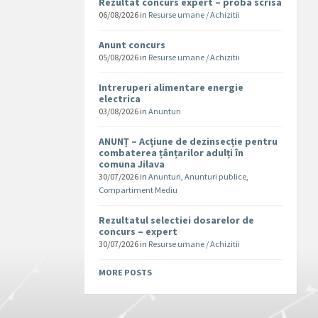
Rezultat concurs expert – proba scrisa
06/08/2026
in
Resurse umane / Achizitii
Anunt concurs
05/08/2026
in
Resurse umane / Achizitii
Intreruperi alimentare energie
electrica
03/08/2026
in
Anunturi
ANUNȚ – Acțiune de dezinsecție pentru
combaterea țânțarilor adulți în
comuna Jilava
30/07/2026
in
Anunturi
,
Anunturi publice
,
Compartiment Mediu
Rezultatul selectiei dosarelor de
concurs – expert
30/07/2026
in
Resurse umane / Achizitii
MORE POSTS