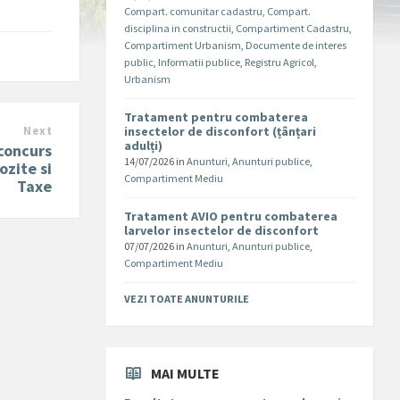
Compart. comunitar cadastru
,
Compart.
disciplina in constructii
,
Compartiment Cadastru
,
Compartiment Urbanism
,
Documente de interes
public
,
Informatii publice
,
Registru Agricol
,
Urbanism
Tratament pentru combaterea
Next
insectelor de disconfort (țânțari
adulți)
 concurs
14/07/2026
in
Anunturi
,
Anunturi publice
,
ozite si
Compartiment Mediu
Taxe
Tratament AVIO pentru combaterea
larvelor insectelor de disconfort
07/07/2026
in
Anunturi
,
Anunturi publice
,
Compartiment Mediu
VEZI TOATE ANUNTURILE
MAI MULTE