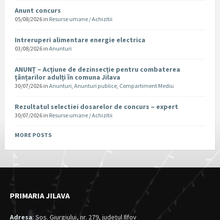
Anunt concurs
05/08/2026
in
Resurse umane / Achizitii
Intreruperi alimentare energie electrica
03/08/2026
in
Anunturi
ANUNȚ – Acțiune de dezinsecție pentru combaterea
țânțarilor adulți în comuna Jilava
30/07/2026
in
Anunturi
,
Anunturi publice
,
Compartiment Mediu
Rezultatul selectiei dosarelor de concurs – expert
30/07/2026
in
Resurse umane / Achizitii
MORE POSTS
PRIMARIA JILAVA
Adresa
: Sos. Giurgiului, nr. 279, judeţul Ilfov