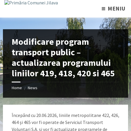
MENIU
Modificare program
transport public –
actualizarea programului
liniilor 419, 418, 420 si 465
Home
News
/
Începând cu 20.06.2026, liniile metropolitane 422, 426,
464 și 465 vor fi operate de Serviciul Transport
Voluntari S.A. și vor fi actualizate programele de