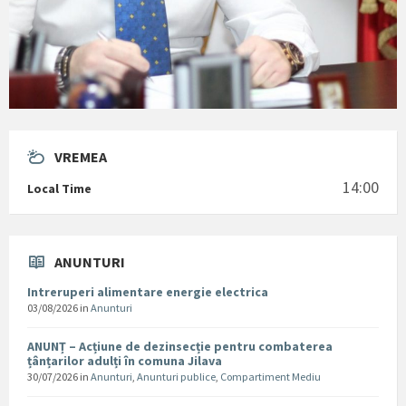
VREMEA
14:00
Local Time
ANUNTURI
Intreruperi alimentare energie electrica
03/08/2026
in
Anunturi
ANUNȚ – Acțiune de dezinsecție pentru combaterea
țânțarilor adulți în comuna Jilava
30/07/2026
in
Anunturi
,
Anunturi publice
,
Compartiment Mediu