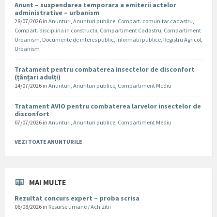
Anunt – suspendarea temporara a emiterii actelor
administrative – urbanism
28/07/2026
in
Anunturi
,
Anunturi publice
,
Compart. comunitar cadastru
,
Compart. disciplina in constructii
,
Compartiment Cadastru
,
Compartiment
Urbanism
,
Documente de interes public
,
Informatii publice
,
Registru Agricol
,
Urbanism
Tratament pentru combaterea insectelor de disconfort
(țânțari adulți)
14/07/2026
in
Anunturi
,
Anunturi publice
,
Compartiment Mediu
Tratament AVIO pentru combaterea larvelor insectelor de
disconfort
07/07/2026
in
Anunturi
,
Anunturi publice
,
Compartiment Mediu
VEZI TOATE ANUNTURILE
MAI MULTE
Rezultat concurs expert – proba scrisa
06/08/2026
in
Resurse umane / Achizitii