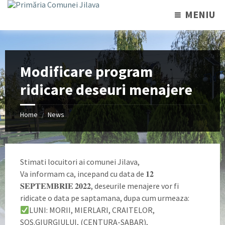
MENIU
Modificare program
ridicare deseuri menajere
Home
News
/
Stimati locuitori ai comunei Jilava,
Va informam ca, incepand cu data de 𝟏𝟐
𝐒𝐄𝐏𝐓𝐄𝐌𝐁𝐑𝐈𝐄 𝟐𝟎𝟐𝟐, deseurile menajere vor fi
ridicate o data pe saptamana, dupa cum urmeaza:
LUNI: MORII, MIERLARI, CRAITELOR,
SOS.GIURGIULUI, (CENTURA-SABAR),