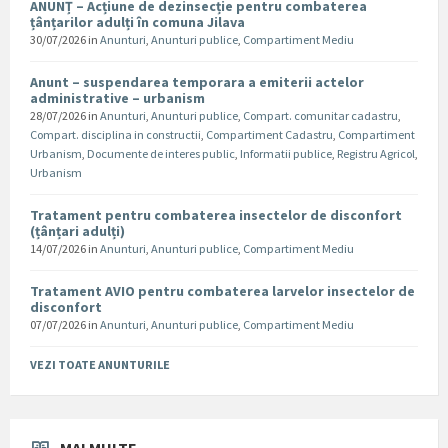
ANUNȚ – Acțiune de dezinsecție pentru combaterea
țânțarilor adulți în comuna Jilava
30/07/2026
in
Anunturi
,
Anunturi publice
,
Compartiment Mediu
Anunt – suspendarea temporara a emiterii actelor
administrative – urbanism
28/07/2026
in
Anunturi
,
Anunturi publice
,
Compart. comunitar cadastru
,
Compart. disciplina in constructii
,
Compartiment Cadastru
,
Compartiment
Urbanism
,
Documente de interes public
,
Informatii publice
,
Registru Agricol
,
Urbanism
Tratament pentru combaterea insectelor de disconfort
(țânțari adulți)
14/07/2026
in
Anunturi
,
Anunturi publice
,
Compartiment Mediu
Tratament AVIO pentru combaterea larvelor insectelor de
disconfort
07/07/2026
in
Anunturi
,
Anunturi publice
,
Compartiment Mediu
VEZI TOATE ANUNTURILE