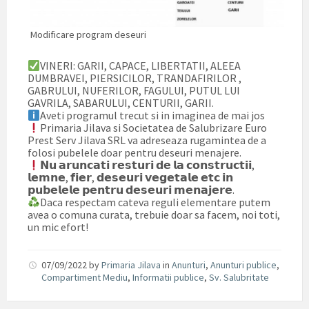
Modificare program deseuri
VINERI: GARII, CAPACE, LIBERTATII, ALEEA
DUMBRAVEI, PIERSICILOR, TRANDAFIRILOR ,
GABRULUI, NUFERILOR, FAGULUI, PUTUL LUI
GAVRILA, SABARULUI, CENTURII, GARII.
Aveti programul trecut si in imaginea de mai jos
Primaria Jilava si Societatea de Salubrizare Euro
Prest Serv Jilava SRL va adreseaza rugamintea de a
folosi pubelele doar pentru deseuri menajere.
𝗡𝘂 𝗮𝗿𝘂𝗻𝗰𝗮𝘁𝗶 𝗿𝗲𝘀𝘁𝘂𝗿𝗶 𝗱𝗲 𝗹𝗮 𝗰𝗼𝗻𝘀𝘁𝗿𝘂𝗰𝘁𝗶𝗶,
𝗹𝗲𝗺𝗻𝗲, 𝗳𝗶𝗲𝗿, 𝗱𝗲𝘀𝗲𝘂𝗿𝗶 𝘃𝗲𝗴𝗲𝘁𝗮𝗹𝗲 𝗲𝘁𝗰 𝗶𝗻
𝗽𝘂𝗯𝗲𝗹𝗲𝗹𝗲 𝗽𝗲𝗻𝘁𝗿𝘂 𝗱𝗲𝘀𝗲𝘂𝗿𝗶 𝗺𝗲𝗻𝗮𝗷𝗲𝗿𝗲.
Daca respectam cateva reguli elementare putem
avea o comuna curata, trebuie doar sa facem, noi toti,
un mic efort!
07/09/2022
by
Primaria Jilava
in
Anunturi
,
Anunturi publice
,
Compartiment Mediu
,
Informatii publice
,
Sv. Salubritate