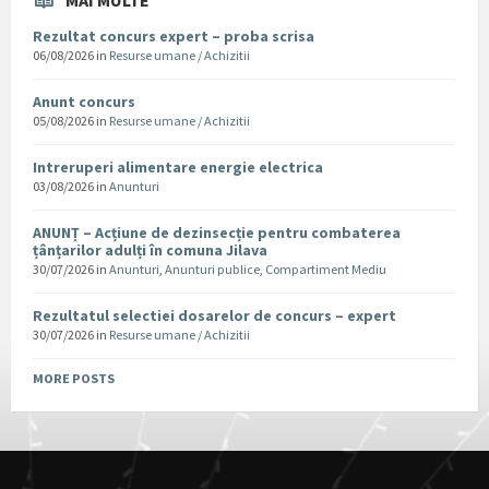
MAI MULTE
Rezultat concurs expert – proba scrisa
06/08/2026
in
Resurse umane / Achizitii
Anunt concurs
05/08/2026
in
Resurse umane / Achizitii
Intreruperi alimentare energie electrica
03/08/2026
in
Anunturi
ANUNȚ – Acțiune de dezinsecție pentru combaterea
țânțarilor adulți în comuna Jilava
30/07/2026
in
Anunturi
,
Anunturi publice
,
Compartiment Mediu
Rezultatul selectiei dosarelor de concurs – expert
30/07/2026
in
Resurse umane / Achizitii
MORE POSTS