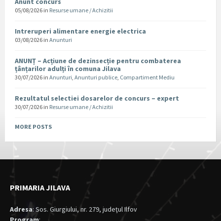
Anunt concurs
05/08/2026
in
Resurse umane / Achizitii
Intreruperi alimentare energie electrica
03/08/2026
in
Anunturi
ANUNȚ – Acțiune de dezinsecție pentru combaterea
țânțarilor adulți în comuna Jilava
30/07/2026
in
Anunturi
,
Anunturi publice
,
Compartiment Mediu
Rezultatul selectiei dosarelor de concurs – expert
30/07/2026
in
Resurse umane / Achizitii
MORE POSTS
PRIMARIA JILAVA
Adresa
: Sos. Giurgiului, nr. 279, judeţul Ilfov
Program
: