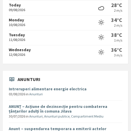
28°C
Today
09/08/2026
2 m/s
34°C
Monday
10/08/2026
2 m/s
38°C
Tuesday
11/08/2026
1 m/s
36°C
Wednesday
12/08/2026
3 m/s
ANUNTURI
Intreruperi alimentare energie electrica
03/08/2026
in
Anunturi
ANUNȚ – Acțiune de dezinsecție pentru combaterea
țânțarilor adulți în comuna Jilava
30/07/2026
in
Anunturi
,
Anunturi publice
,
Compartiment Mediu
Anunt – suspendarea temporara a emiterii actelor