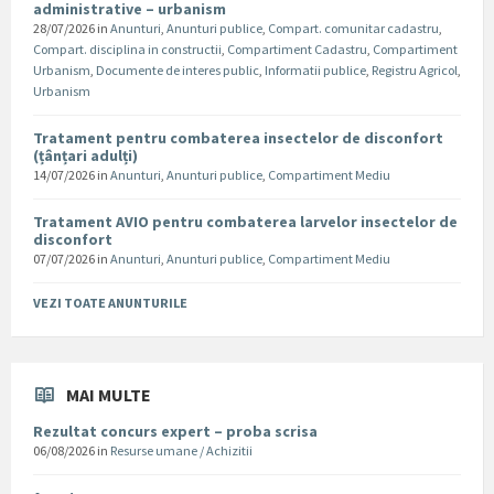
administrative – urbanism
28/07/2026
in
Anunturi
,
Anunturi publice
,
Compart. comunitar cadastru
,
Compart. disciplina in constructii
,
Compartiment Cadastru
,
Compartiment
Urbanism
,
Documente de interes public
,
Informatii publice
,
Registru Agricol
,
Urbanism
Tratament pentru combaterea insectelor de disconfort
(țânțari adulți)
14/07/2026
in
Anunturi
,
Anunturi publice
,
Compartiment Mediu
Tratament AVIO pentru combaterea larvelor insectelor de
disconfort
07/07/2026
in
Anunturi
,
Anunturi publice
,
Compartiment Mediu
VEZI TOATE ANUNTURILE
MAI MULTE
Rezultat concurs expert – proba scrisa
06/08/2026
in
Resurse umane / Achizitii