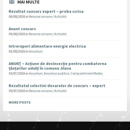
MAI MULTE
Rezultat concurs expert – proba scrisa
06/08/2026
in
Resurse umane / Achizitii
Anunt concurs
05/08/2026
in
Resurse umane / Achizitii
Intreruperi alimentare energie electrica
03/08/2026
in
Anunturi
ANUNȚ – Acțiune de dezinsecție pentru combaterea
țânțarilor adulți în comuna Jilava
30/07/2026
in
Anunturi
,
Anunturi publice
,
Compartiment Mediu
Rezultatul selectiei dosarelor de concurs – expert
30/07/2026
in
Resurse umane / Achizitii
MORE POSTS