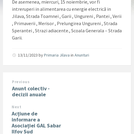
De asemenea, miercuri, 15 noiembrie, vor fi
intreruperi in alimentarea cu energie electrică in
Jilava, Strada Toamnei , Garii , Ungureni , Pantei , Verii
, Primaverii , Merisor , Prelungirea Ungureni , Strada
Sperantei , Strazi adiacente., Scoala Generala – Strada
Garii.
13/11/2023
by
Primaria Jilava
in
Anunturi
Previous
Anunt colectiv -
decizii anuale
Next
Acțiune de
informare a
Asociației GAL Sabar
Ilfov Sud