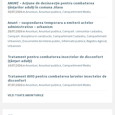
ANUNȚ – Acțiune de dezinsecție pentru combaterea
țânțarilor adulți în comuna Jilava
30/07/2026
in
Anunturi
,
Anunturi publice
,
Compartiment Mediu
Anunt – suspendarea temporara a emiterii actelor
administrative – urbanism
28/07/2026
in
Anunturi
,
Anunturi publice
,
Compart. comunitar cadastru
,
Compart. disciplina in constructii
,
Compartiment Cadastru
,
Compartiment
Urbanism
,
Documente de interes public
,
Informatii publice
,
Registru Agricol
,
Urbanism
Tratament pentru combaterea insectelor de disconfort
(țânțari adulți)
14/07/2026
in
Anunturi
,
Anunturi publice
,
Compartiment Mediu
Tratament AVIO pentru combaterea larvelor insectelor de
disconfort
07/07/2026
in
Anunturi
,
Anunturi publice
,
Compartiment Mediu
VEZI TOATE ANUNTURILE