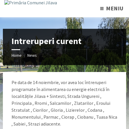
MENIU
Intreruperi curent
Home
News
/
Pe data de 14 noiembrie, vor avea loc întreruperi
programate în alimentarea cu energie electrică în
localitățile Jilava + Sintesti, Strada Ungureni ,
Principala , Rromi , Salcamilor , Zlatarilor , Eroului
Stratulat , Ciorilor , Gloria , Lizierelor , Codana ,
Monumentului , Parmac , Ciorap , Ciobanu , Tuasa Nica
, Sabiei , Strazi adiacente.