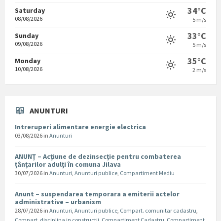
34°C
Saturday
08/08/2026
5 m/s
33°C
Sunday
09/08/2026
5 m/s
35°C
Monday
10/08/2026
2 m/s
ANUNTURI
Intreruperi alimentare energie electrica
03/08/2026
in
Anunturi
ANUNȚ – Acțiune de dezinsecție pentru combaterea
țânțarilor adulți în comuna Jilava
30/07/2026
in
Anunturi
,
Anunturi publice
,
Compartiment Mediu
Anunt – suspendarea temporara a emiterii actelor
administrative – urbanism
28/07/2026
in
Anunturi
,
Anunturi publice
,
Compart. comunitar cadastru
,
Compart. disciplina in constructii
,
Compartiment Cadastru
,
Compartiment