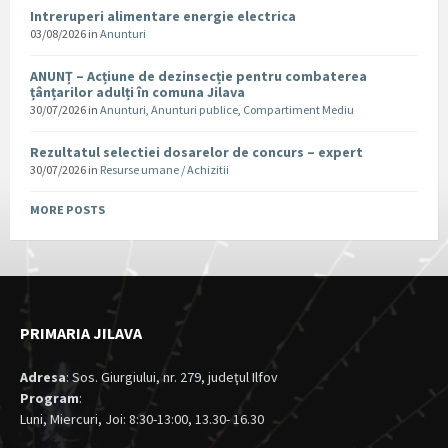
Intreruperi alimentare energie electrica
03/08/2026
in
Anunturi
ANUNȚ – Acțiune de dezinsecție pentru combaterea
țânțarilor adulți în comuna Jilava
30/07/2026
in
Anunturi
,
Anunturi publice
,
Compartiment Mediu
Rezultatul selectiei dosarelor de concurs – expert
30/07/2026
in
Resurse umane / Achizitii
MORE POSTS
PRIMARIA JILAVA
Adresa
: Sos. Giurgiului, nr. 279, judeţul Ilfov
Program
:
Luni, Miercuri, Joi: 8:30-13:00, 13.30- 16.30