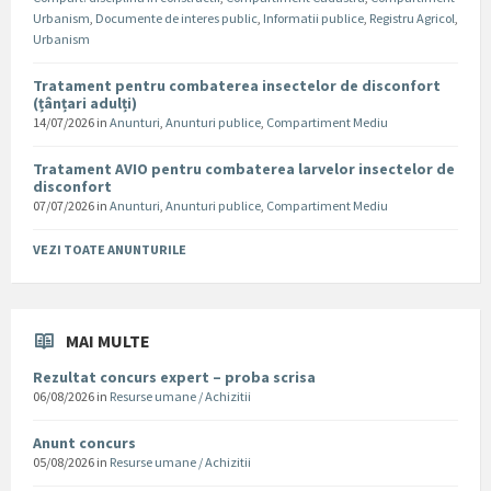
Urbanism
,
Documente de interes public
,
Informatii publice
,
Registru Agricol
,
Urbanism
Tratament pentru combaterea insectelor de disconfort
(țânțari adulți)
14/07/2026
in
Anunturi
,
Anunturi publice
,
Compartiment Mediu
Tratament AVIO pentru combaterea larvelor insectelor de
disconfort
07/07/2026
in
Anunturi
,
Anunturi publice
,
Compartiment Mediu
VEZI TOATE ANUNTURILE
MAI MULTE
Rezultat concurs expert – proba scrisa
06/08/2026
in
Resurse umane / Achizitii
Anunt concurs
05/08/2026
in
Resurse umane / Achizitii