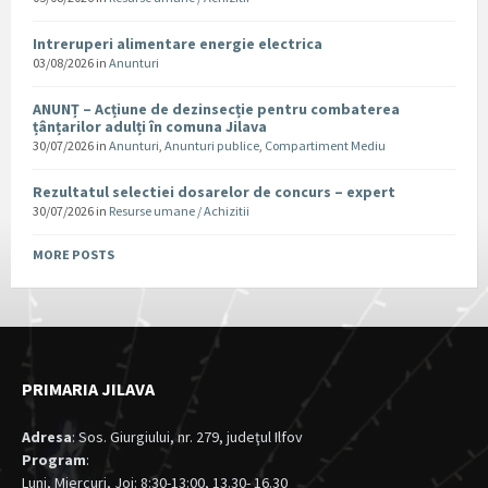
Intreruperi alimentare energie electrica
03/08/2026
in
Anunturi
ANUNȚ – Acțiune de dezinsecție pentru combaterea
țânțarilor adulți în comuna Jilava
30/07/2026
in
Anunturi
,
Anunturi publice
,
Compartiment Mediu
Rezultatul selectiei dosarelor de concurs – expert
30/07/2026
in
Resurse umane / Achizitii
MORE POSTS
PRIMARIA JILAVA
Adresa
: Sos. Giurgiului, nr. 279, judeţul Ilfov
Program
:
Luni, Miercuri, Joi: 8:30-13:00, 13.30- 16.30