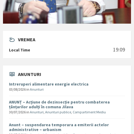
VREMEA
19:09
Local Time
ANUNTURI
Intreruperi alimentare energie electrica
03/08/2026
in
Anunturi
ANUNȚ – Acțiune de dezinsecție pentru combaterea
țânțarilor adulți în comuna Jilava
30/07/2026
in
Anunturi
,
Anunturi publice
,
Compartiment Mediu
Anunt – suspendarea temporara a emiterii actelor
administrative – urbanism