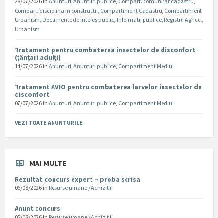
28/07/2026
in
Anunturi
,
Anunturi publice
,
Compart. comunitar cadastru
,
Compart. disciplina in constructii
,
Compartiment Cadastru
,
Compartiment
Urbanism
,
Documente de interes public
,
Informatii publice
,
Registru Agricol
,
Urbanism
Tratament pentru combaterea insectelor de disconfort
(țânțari adulți)
14/07/2026
in
Anunturi
,
Anunturi publice
,
Compartiment Mediu
Tratament AVIO pentru combaterea larvelor insectelor de
disconfort
07/07/2026
in
Anunturi
,
Anunturi publice
,
Compartiment Mediu
VEZI TOATE ANUNTURILE
MAI MULTE
Rezultat concurs expert – proba scrisa
06/08/2026
in
Resurse umane / Achizitii
Anunt concurs
05/08/2026
in
Resurse umane / Achizitii