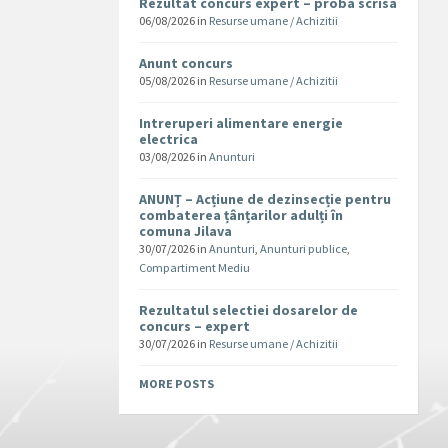
Rezultat concurs expert – proba scrisa
06/08/2026
in
Resurse umane / Achizitii
Anunt concurs
05/08/2026
in
Resurse umane / Achizitii
Intreruperi alimentare energie
electrica
03/08/2026
in
Anunturi
ANUNȚ – Acțiune de dezinsecție pentru
combaterea țânțarilor adulți în
comuna Jilava
30/07/2026
in
Anunturi
,
Anunturi publice
,
Compartiment Mediu
Rezultatul selectiei dosarelor de
concurs – expert
30/07/2026
in
Resurse umane / Achizitii
MORE POSTS