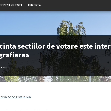
TE PENTRU TOTI
AUDIENTA
ncinta sectiilor de votare este inte
grafierea
News
rzisa fotografierea