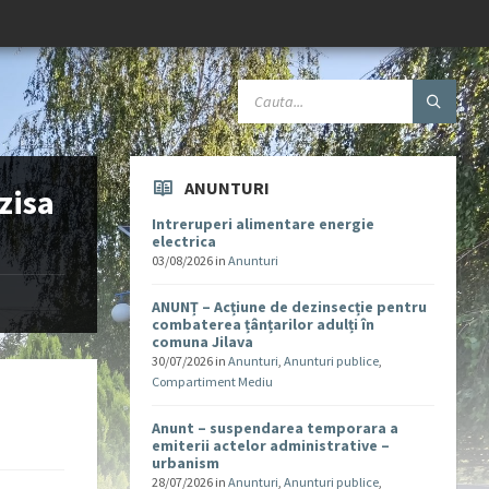
ANUNTURI
rzisa
Intreruperi alimentare energie
electrica
03/08/2026
in
Anunturi
ANUNȚ – Acțiune de dezinsecție pentru
combaterea țânțarilor adulți în
comuna Jilava
30/07/2026
in
Anunturi
,
Anunturi publice
,
Compartiment Mediu
Anunt – suspendarea temporara a
emiterii actelor administrative –
urbanism
28/07/2026
in
Anunturi
,
Anunturi publice
,