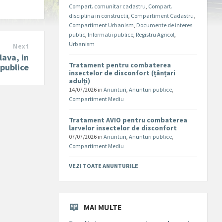
Compart. comunitar cadastru
,
Compart.
disciplina in constructii
,
Compartiment Cadastru
,
Compartiment Urbanism
,
Documente de interes
public
,
Informatii publice
,
Registru Agricol
,
Urbanism
Next
lava, in
Tratament pentru combaterea
 publice
insectelor de disconfort (țânțari
adulți)
14/07/2026
in
Anunturi
,
Anunturi publice
,
Compartiment Mediu
Tratament AVIO pentru combaterea
larvelor insectelor de disconfort
07/07/2026
in
Anunturi
,
Anunturi publice
,
Compartiment Mediu
VEZI TOATE ANUNTURILE
MAI MULTE