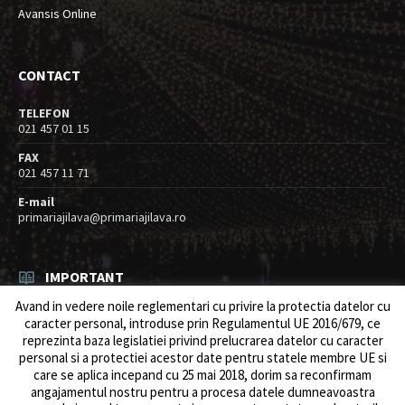
Avansis Online
CONTACT
TELEFON
021 457 01 15
FAX
021 457 11 71
E-mail
primariajilava@primariajilava.ro
IMPORTANT
Avand in vedere noile reglementari cu privire la protectia datelor cu
Rezultat concurs expert – proba scrisa
caracter personal, introduse prin Regulamentul UE 2016/679, ce
06/08/2026
in
Resurse umane / Achizitii
reprezinta baza legislatiei privind prelucrarea datelor cu caracter
personal si a protectiei acestor date pentru statele membre UE si
Anunt concurs
care se aplica incepand cu 25 mai 2018, dorim sa reconfirmam
05/08/2026
in
Resurse umane / Achizitii
angajamentul nostru pentru a procesa datele dumneavoastra