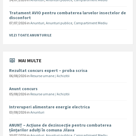
Tratament AVIO pentru combaterea larvelor insectelor de
disconfort
07/07/2026
in
Anunturi
,
Anunturi publice
,
Compartiment Mediu
VEZI TOATE ANUNTURILE
MAI MULTE
Rezultat concurs expert – proba scrisa
06/08/2026
in
Resurse umane / Achizitii
Anunt concurs
05/08/2026
in
Resurse umane / Achizitii
Intreruperi alimentare energie electrica
03/08/2026
in
Anunturi
ANUNȚ – Acțiune de dezinsecție pentru combaterea
țânțarilor adulți în comuna Jilava
30/07/2026
in
Anunturi
,
Anunturi publice
,
Compartiment Mediu