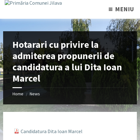
MENIU
Hotarari cu privire la
admiterea propunerii de
candidatura a lui Dita Ioan
Marcel
Home
News
/
Candidatura Dita Ioan Marcel