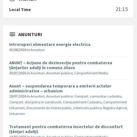
21:15
Local Time
ANUNTURI
Intreruperi alimentare energie electrica
03/08/2026
in
Anunturi
ANUNȚ – Acțiune de dezinsecție pentru combaterea
țânțarilor adulți în comuna Jilava
30/07/2026
in
Anunturi
,
Anunturi publice
,
Compartiment Mediu
Anunt – suspendarea temporara a emiterii actelor
administrative – urbanism
28/07/2026
in
Anunturi
,
Anunturi publice
,
Compart. comunitar cadastru
,
Compart. disciplina in constructii
,
Compartiment Cadastru
,
Compartiment
Urbanism
,
Documente de interes public
,
Informatii publice
,
Registru Agricol
,
Urbanism
Tratament pentru combaterea insectelor de disconfort
(țânțari adulți)
14/07/2026
in
Anunturi
,
Anunturi publice
,
Compartiment Mediu