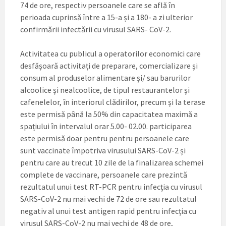
74 de ore, respectiv persoanele care se află în
perioada cuprinsă între a 15-a și a 180- a zi ulterior
confirmării infectării cu virusul SARS- CoV-2.
Activitatea cu publicul a operatorilor economici care
desfășoară activitați de preparare, comercializare și
consum al produselor alimentare și/ sau barurilor
alcoolice și nealcoolice, de tipul restaurantelor și
cafenelelor, în interiorul clădirilor, precum și la terase
este permisă până la 50% din capacitatea maximă a
spațiului în intervalul orar 5.00- 02.00. participarea
este permisă doar pentru pentru persoanele care
sunt vaccinate împotriva virusului SARS-CoV-2 și
pentru care au trecut 10 zile de la finalizarea schemei
complete de vaccinare, persoanele care prezintă
rezultatul unui test RT-PCR pentru infecția cu virusul
SARS-CoV-2 nu mai vechi de 72 de ore sau rezultatul
negativ al unui test antigen rapid pentru infecția cu
virusul SARS-CoV-2 nu mai vechi de 48 de ore,