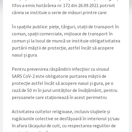
Ilfov a emis hotărârea nr. 172 din 26.09.2021 potrivit
căreia se instituie o serie de măsuri printre care:
În spațiile publice: piețe, târguri, stații de transport în
comun, spații comerciale, mijloace de transport în
comun și la locul de muncă se instituie obligativitatea
purtării măștii de protecție, astfel încât să acopere
nasul și gura.
Pentru prevenirea răspândirii infecțiior cu virusul
SARS CoV-2 este obligatorie purtarea măștii de
protecție astfel încât să acopere nasul și gura, pe o
rază de 50 m în jurul unităților de învățământ, pentru
persoanele care staționează în acest perimetru
Activitatea cultelor religioase, inclusiv slujbele și
rugăciunile colective se desfășoară în interiorul și/sau
în afara lăcașului de cult, cu respectarea regulilor de