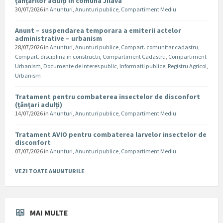
țânțarilor adulți în comuna Jilava
30/07/2026
in
Anunturi
,
Anunturi publice
,
Compartiment Mediu
Anunt – suspendarea temporara a emiterii actelor
administrative – urbanism
28/07/2026
in
Anunturi
,
Anunturi publice
,
Compart. comunitar cadastru
,
Compart. disciplina in constructii
,
Compartiment Cadastru
,
Compartiment
Urbanism
,
Documente de interes public
,
Informatii publice
,
Registru Agricol
,
Urbanism
Tratament pentru combaterea insectelor de disconfort
(țânțari adulți)
14/07/2026
in
Anunturi
,
Anunturi publice
,
Compartiment Mediu
Tratament AVIO pentru combaterea larvelor insectelor de
disconfort
07/07/2026
in
Anunturi
,
Anunturi publice
,
Compartiment Mediu
VEZI TOATE ANUNTURILE
MAI MULTE