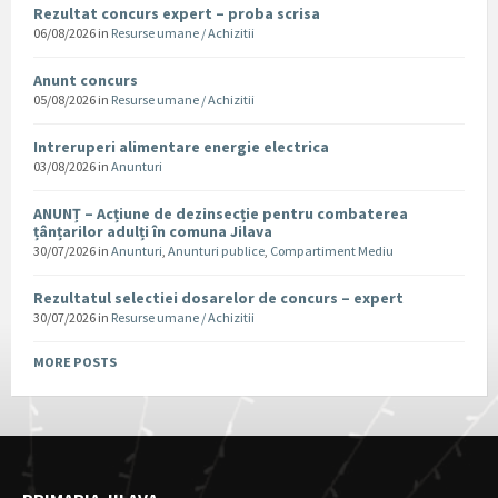
Rezultat concurs expert – proba scrisa
06/08/2026
in
Resurse umane / Achizitii
Anunt concurs
05/08/2026
in
Resurse umane / Achizitii
Intreruperi alimentare energie electrica
03/08/2026
in
Anunturi
ANUNȚ – Acțiune de dezinsecție pentru combaterea
țânțarilor adulți în comuna Jilava
30/07/2026
in
Anunturi
,
Anunturi publice
,
Compartiment Mediu
Rezultatul selectiei dosarelor de concurs – expert
30/07/2026
in
Resurse umane / Achizitii
MORE POSTS