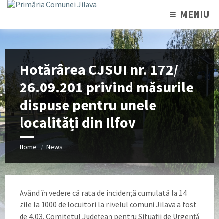
MENIU
Hotărârea CJSUI nr. 172/
26.09.201 privind măsurile
dispuse pentru unele
localități din Ilfov
Home
News
/
Având în vedere că rata de incidență cumulată la 14
zile la 1000 de locuitori la nivelul comuni Jilava a fost
de 4,03, Comitetul Județean pentru Situații de Urgență