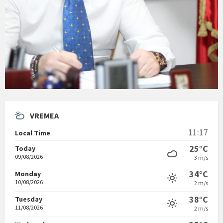
VREMEA
11:17
Local Time
25°C
Today
09/08/2026
3 m/s
34°C
Monday
10/08/2026
2 m/s
38°C
Tuesday
11/08/2026
2 m/s