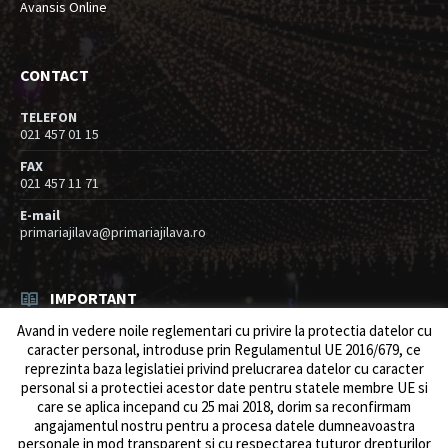
Avansis Online
CONTACT
TELEFON
021 457 01 15
FAX
021 457 11 71
E-mail
primariajilava@primariajilava.ro
IMPORTANT
Avand in vedere noile reglementari cu privire la protectia datelor cu
Rezultat concurs expert – proba scrisa
caracter personal, introduse prin Regulamentul UE 2016/679, ce
06/08/2026
in
Resurse umane / Achizitii
reprezinta baza legislatiei privind prelucrarea datelor cu caracter
personal si a protectiei acestor date pentru statele membre UE si
Anunt concurs
care se aplica incepand cu 25 mai 2018, dorim sa reconfirmam
05/08/2026
in
Resurse umane / Achizitii
angajamentul nostru pentru a procesa datele dumneavoastra
personale in mod transparent si cu respectarea tuturor drepturilor