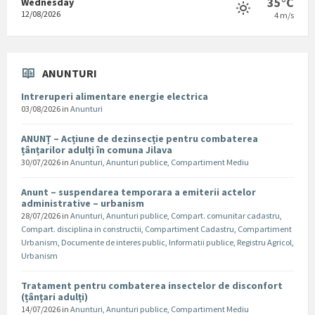
35°C
Wednesday
12/08/2026
4 m/s
ANUNTURI
Intreruperi alimentare energie electrica
03/08/2026
in
Anunturi
ANUNȚ – Acțiune de dezinsecție pentru combaterea
țânțarilor adulți în comuna Jilava
30/07/2026
in
Anunturi
,
Anunturi publice
,
Compartiment Mediu
Anunt – suspendarea temporara a emiterii actelor
administrative – urbanism
28/07/2026
in
Anunturi
,
Anunturi publice
,
Compart. comunitar cadastru
,
Compart. disciplina in constructii
,
Compartiment Cadastru
,
Compartiment
Urbanism
,
Documente de interes public
,
Informatii publice
,
Registru Agricol
,
Urbanism
Tratament pentru combaterea insectelor de disconfort
(țânțari adulți)
14/07/2026
in
Anunturi
,
Anunturi publice
,
Compartiment Mediu