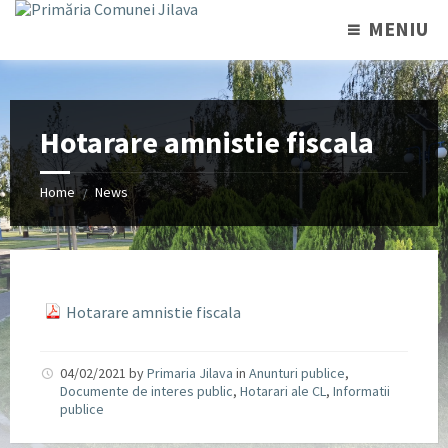
MENIU
Hotarare amnistie fiscala
Home
News
/
Hotarare amnistie fiscala
04/02/2021
by
Primaria Jilava
in
Anunturi publice
,
Documente de interes public
,
Hotarari ale CL
,
Informatii
publice