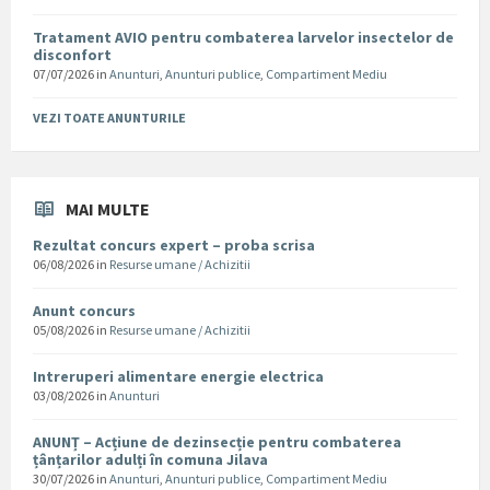
Tratament AVIO pentru combaterea larvelor insectelor de
disconfort
07/07/2026
in
Anunturi
,
Anunturi publice
,
Compartiment Mediu
VEZI TOATE ANUNTURILE
MAI MULTE
Rezultat concurs expert – proba scrisa
06/08/2026
in
Resurse umane / Achizitii
Anunt concurs
05/08/2026
in
Resurse umane / Achizitii
Intreruperi alimentare energie electrica
03/08/2026
in
Anunturi
ANUNȚ – Acțiune de dezinsecție pentru combaterea
țânțarilor adulți în comuna Jilava
30/07/2026
in
Anunturi
,
Anunturi publice
,
Compartiment Mediu