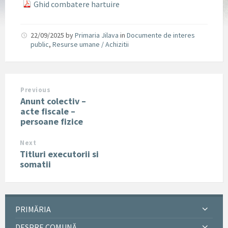
Ghid combatere hartuire
22/09/2025
by
Primaria Jilava
in
Documente de interes
public
,
Resurse umane / Achizitii
Previous
Anunt colectiv –
acte fiscale –
persoane fizice
Next
Titluri executorii si
somatii
PRIMĂRIA
DESPRE COMUNĂ