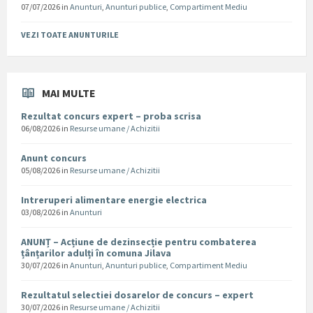
07/07/2026
in
Anunturi
,
Anunturi publice
,
Compartiment Mediu
VEZI TOATE ANUNTURILE
MAI MULTE
Rezultat concurs expert – proba scrisa
06/08/2026
in
Resurse umane / Achizitii
Anunt concurs
05/08/2026
in
Resurse umane / Achizitii
Intreruperi alimentare energie electrica
03/08/2026
in
Anunturi
ANUNȚ – Acțiune de dezinsecție pentru combaterea
țânțarilor adulți în comuna Jilava
30/07/2026
in
Anunturi
,
Anunturi publice
,
Compartiment Mediu
Rezultatul selectiei dosarelor de concurs – expert
30/07/2026
in
Resurse umane / Achizitii