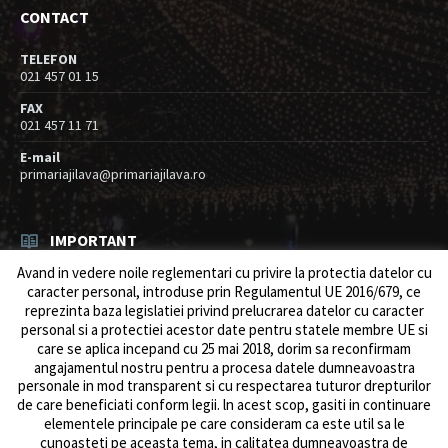
CONTACT
TELEFON
021 457 01 15
FAX
021 457 11 71
E-mail
primariajilava@primariajilava.ro
IMPORTANT
Avand in vedere noile reglementari cu privire la protectia datelor cu
Rezultat concurs expert – proba scrisa
caracter personal, introduse prin Regulamentul UE 2016/679, ce
06/08/2026
in
Resurse umane / Achizitii
reprezinta baza legislatiei privind prelucrarea datelor cu caracter
personal si a protectiei acestor date pentru statele membre UE si
Anunt concurs
care se aplica incepand cu 25 mai 2018, dorim sa reconfirmam
05/08/2026
in
Resurse umane / Achizitii
angajamentul nostru pentru a procesa datele dumneavoastra
personale in mod transparent si cu respectarea tuturor drepturilor
de care beneficiati conform legii. ln acest scop, gasiti in continuare
elementele principale pe care consideram ca este util sa le
cunoasteti pe aceasta tema, in calitatea dumneavoastra de