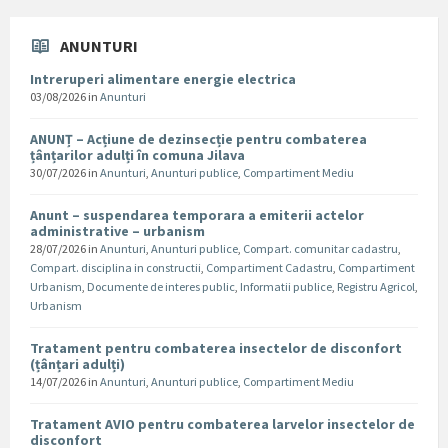
ANUNTURI
Intreruperi alimentare energie electrica
03/08/2026
in
Anunturi
ANUNȚ – Acțiune de dezinsecție pentru combaterea
țânțarilor adulți în comuna Jilava
30/07/2026
in
Anunturi
,
Anunturi publice
,
Compartiment Mediu
Anunt – suspendarea temporara a emiterii actelor
administrative – urbanism
28/07/2026
in
Anunturi
,
Anunturi publice
,
Compart. comunitar cadastru
,
Compart. disciplina in constructii
,
Compartiment Cadastru
,
Compartiment
Urbanism
,
Documente de interes public
,
Informatii publice
,
Registru Agricol
,
Urbanism
Tratament pentru combaterea insectelor de disconfort
(țânțari adulți)
14/07/2026
in
Anunturi
,
Anunturi publice
,
Compartiment Mediu
Tratament AVIO pentru combaterea larvelor insectelor de
disconfort