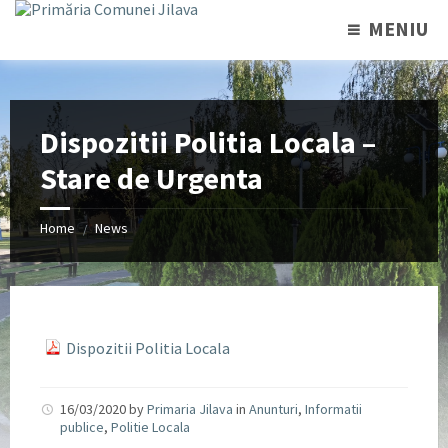
MENIU
Dispozitii Politia Locala –
Stare de Urgenta
Home
News
/
Dispozitii Politia Locala
16/03/2020
by
Primaria Jilava
in
Anunturi
,
Informatii
publice
,
Politie Locala