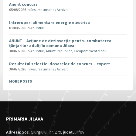
Anunt concurs
05/08/2026
in
Resurse umane / Achizitii
Intreruperi alimentare energie electrica
03/08/2026
in
Anunturi
ANUNȚ – Acțiune de dezinsecție pentru combaterea
țânțarilor adulți în comuna Jilava
30/07/2026
in
Anunturi
,
Anunturi publice
,
Compartiment Mediu
Rezultatul selectiei dosarelor de concurs – expert
30/07/2026
in
Resurse umane / Achizitii
MORE POSTS
PRIMARIA JILAVA
Adresa
: Sos. Giurgiului, nr. 279, judeţul Ilfov