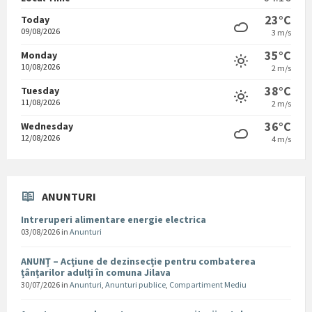
23°C
Today
09/08/2026
3 m/s
35°C
Monday
10/08/2026
2 m/s
38°C
Tuesday
11/08/2026
2 m/s
36°C
Wednesday
12/08/2026
4 m/s
ANUNTURI
Intreruperi alimentare energie electrica
03/08/2026
in
Anunturi
ANUNȚ – Acțiune de dezinsecție pentru combaterea
țânțarilor adulți în comuna Jilava
30/07/2026
in
Anunturi
,
Anunturi publice
,
Compartiment Mediu