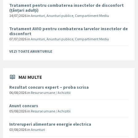
Tratament pentru combaterea insectelor de disconfort
(țânțari adulți)
14/07/2026
in
Anunturi
,
Anunturi publice
,
Compartiment Mediu
Tratament AVIO pentru combaterea larvelor insectelor de
disconfort
07/07/2026
in
Anunturi
,
Anunturi publice
,
Compartiment Mediu
VEZI TOATE ANUNTURILE
MAI MULTE
Rezultat concurs expert – proba scrisa
06/08/2026
in
Resurse umane / Achizitii
Anunt concurs
05/08/2026
in
Resurse umane / Achizitii
Intreruperi alimentare energie electrica
03/08/2026
in
Anunturi