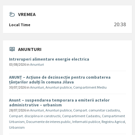
VREMEA
20:38
Local Time
ANUNTURI
Intreruperi alimentare energie electrica
03/08/2026
in
Anunturi
ANUNȚ – Acțiune de dezinsecție pentru combaterea
țânțarilor adulți în comuna Jilava
30/07/2026
in
Anunturi
,
Anunturi publice
,
Compartiment Mediu
Anunt – suspendarea temporara a emiterii actelor
administrative – urbanism
28/07/2026
in
Anunturi
,
Anunturi publice
,
Compart. comunitar cadastru
,
Compart. disciplina in constructii
,
Compartiment Cadastru
,
Compartiment
Urbanism
,
Documente de interes public
,
Informatii publice
,
Registru Agricol
,
Urbanism