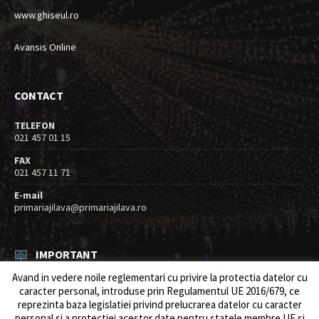
www.ghiseul.ro
Avansis Online
CONTACT
TELEFON
021 457 01 15
FAX
021 457 11 71
E-mail
primariajilava@primariajilava.ro
IMPORTANT
Avand in vedere noile reglementari cu privire la protectia datelor cu
Rezultat concurs expert – proba scrisa
caracter personal, introduse prin Regulamentul UE 2016/679, ce
06/08/2026
in
Resurse umane / Achizitii
reprezinta baza legislatiei privind prelucrarea datelor cu caracter
personal si a protectiei acestor date pentru statele membre UE si