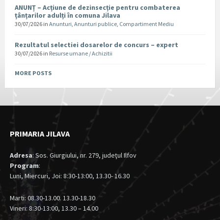
ANUNȚ – Acțiune de dezinsecție pentru combaterea
țânțarilor adulți în comuna Jilava
30/07/2026
in
Anunturi
,
Anunturi publice
,
Compartiment Mediu
Rezultatul selectiei dosarelor de concurs – expert
30/07/2026
in
Resurse umane / Achizitii
MORE POSTS
PRIMARIA JILAVA
Adresa
: Sos. Giurgiului, nr. 279, judeţul Ilfov
Program
:
Luni, Miercuri, Joi: 8:30-13:00, 13.30- 16.30
Marti: 08.30-13.00. 13.30-18.30
Vineri: 8:30-13:00, 13.30 – 14.00