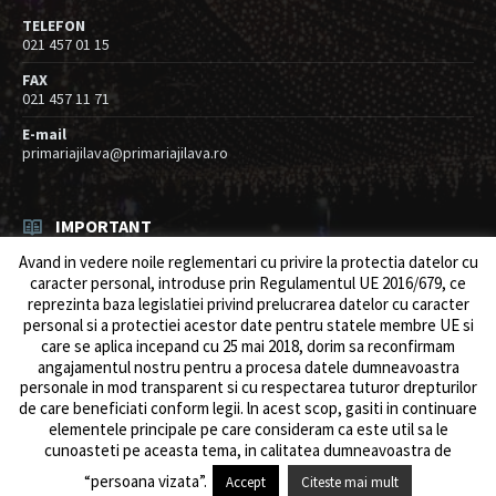
TELEFON
021 457 01 15
FAX
021 457 11 71
E-mail
primariajilava@primariajilava.ro
IMPORTANT
Avand in vedere noile reglementari cu privire la protectia datelor cu
Rezultat concurs expert – proba scrisa
caracter personal, introduse prin Regulamentul UE 2016/679, ce
06/08/2026
in
Resurse umane / Achizitii
reprezinta baza legislatiei privind prelucrarea datelor cu caracter
personal si a protectiei acestor date pentru statele membre UE si
Anunt concurs
care se aplica incepand cu 25 mai 2018, dorim sa reconfirmam
05/08/2026
in
Resurse umane / Achizitii
angajamentul nostru pentru a procesa datele dumneavoastra
personale in mod transparent si cu respectarea tuturor drepturilor
de care beneficiati conform legii. ln acest scop, gasiti in continuare
elementele principale pe care consideram ca este util sa le
cunoasteti pe aceasta tema, in calitatea dumneavoastra de
© 2026 Primăria Comunei Jilava. Dev by
ows.ro
“persoana vizata”.
Accept
Citeste mai mult