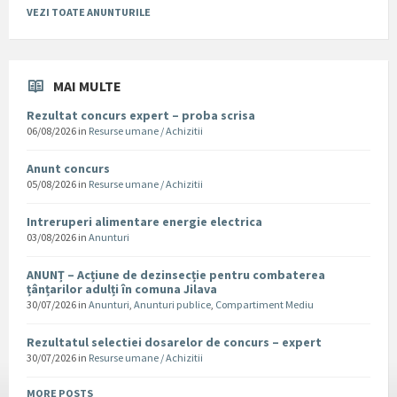
VEZI TOATE ANUNTURILE
MAI MULTE
Rezultat concurs expert – proba scrisa
06/08/2026
in
Resurse umane / Achizitii
Anunt concurs
05/08/2026
in
Resurse umane / Achizitii
Intreruperi alimentare energie electrica
03/08/2026
in
Anunturi
ANUNȚ – Acțiune de dezinsecție pentru combaterea
țânțarilor adulți în comuna Jilava
30/07/2026
in
Anunturi
,
Anunturi publice
,
Compartiment Mediu
Rezultatul selectiei dosarelor de concurs – expert
30/07/2026
in
Resurse umane / Achizitii
MORE POSTS