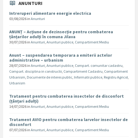
ANUNTURI
Intreruperi alimentare energie electrica
03/08/2026
in
Anunturi
ANUNȚ – Acțiune de dezinsecție pentru combaterea
țânțarilor adulți în comuna Jilava
30/07/2026
in
Anunturi
,
Anunturi publice
,
Compartiment Mediu
Anunt – suspendarea temporara a emiterii actelor
administrative – urbanism
28/07/2026
in
Anunturi
,
Anunturi publice
,
Compart. comunitar cadastru
,
Compart. disciplina in constructii
,
Compartiment Cadastru
,
Compartiment
Urbanism
,
Documente de interes public
,
Informatii publice
,
Registru Agricol
,
Urbanism
Tratament pentru combaterea insectelor de disconfort
(țânțari adulți)
14/07/2026
in
Anunturi
,
Anunturi publice
,
Compartiment Mediu
Tratament AVIO pentru combaterea larvelor insectelor de
disconfort
07/07/2026
in
Anunturi
,
Anunturi publice
,
Compartiment Mediu