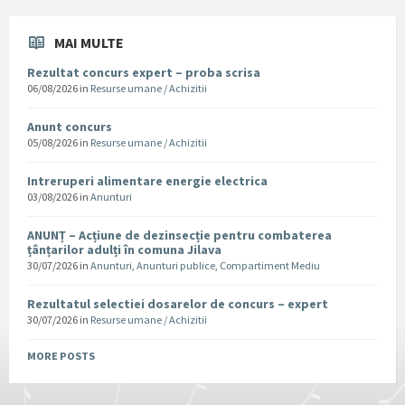
MAI MULTE
Rezultat concurs expert – proba scrisa
06/08/2026
in
Resurse umane / Achizitii
Anunt concurs
05/08/2026
in
Resurse umane / Achizitii
Intreruperi alimentare energie electrica
03/08/2026
in
Anunturi
ANUNȚ – Acțiune de dezinsecție pentru combaterea
țânțarilor adulți în comuna Jilava
30/07/2026
in
Anunturi
,
Anunturi publice
,
Compartiment Mediu
Rezultatul selectiei dosarelor de concurs – expert
30/07/2026
in
Resurse umane / Achizitii
MORE POSTS