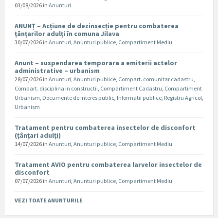
03/08/2026
in
Anunturi
ANUNȚ – Acțiune de dezinsecție pentru combaterea
țânțarilor adulți în comuna Jilava
30/07/2026
in
Anunturi
,
Anunturi publice
,
Compartiment Mediu
Anunt – suspendarea temporara a emiterii actelor
administrative – urbanism
28/07/2026
in
Anunturi
,
Anunturi publice
,
Compart. comunitar cadastru
,
Compart. disciplina in constructii
,
Compartiment Cadastru
,
Compartiment
Urbanism
,
Documente de interes public
,
Informatii publice
,
Registru Agricol
,
Urbanism
Tratament pentru combaterea insectelor de disconfort
(țânțari adulți)
14/07/2026
in
Anunturi
,
Anunturi publice
,
Compartiment Mediu
Tratament AVIO pentru combaterea larvelor insectelor de
disconfort
07/07/2026
in
Anunturi
,
Anunturi publice
,
Compartiment Mediu
VEZI TOATE ANUNTURILE