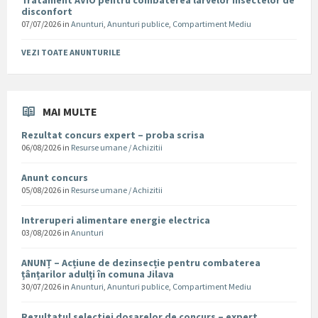
Tratament AVIO pentru combaterea larvelor insectelor de
disconfort
07/07/2026
in
Anunturi
,
Anunturi publice
,
Compartiment Mediu
VEZI TOATE ANUNTURILE
MAI MULTE
Rezultat concurs expert – proba scrisa
06/08/2026
in
Resurse umane / Achizitii
Anunt concurs
05/08/2026
in
Resurse umane / Achizitii
Intreruperi alimentare energie electrica
03/08/2026
in
Anunturi
ANUNȚ – Acțiune de dezinsecție pentru combaterea
țânțarilor adulți în comuna Jilava
30/07/2026
in
Anunturi
,
Anunturi publice
,
Compartiment Mediu
Rezultatul selectiei dosarelor de concurs – expert