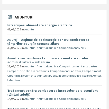
ANUNTURI
Intreruperi alimentare energie electrica
03/08/2026
in
Anunturi
ANUNȚ – Acțiune de dezinsecție pentru combaterea
țânțarilor adulți în comuna Jilava
30/07/2026
in
Anunturi
,
Anunturi publice
,
Compartiment Mediu
Anunt – suspendarea temporara a emiterii actelor
administrative – urbanism
28/07/2026
in
Anunturi
,
Anunturi publice
,
Compart. comunitar cadastru
,
Compart. disciplina in constructii
,
Compartiment Cadastru
,
Compartiment
Urbanism
,
Documente de interes public
,
Informatii publice
,
Registru Agricol
,
Urbanism
Tratament pentru combaterea insectelor de disconfort
(țânțari adulți)
14/07/2026
in
Anunturi
,
Anunturi publice
,
Compartiment Mediu