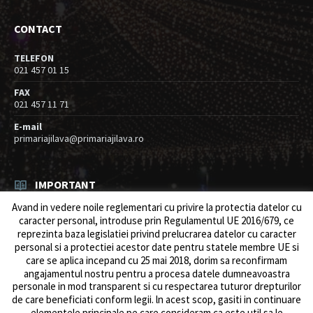
CONTACT
TELEFON
021 457 01 15
FAX
021 457 11 71
E-mail
primariajilava@primariajilava.ro
IMPORTANT
Avand in vedere noile reglementari cu privire la protectia datelor cu
Rezultat concurs expert – proba scrisa
caracter personal, introduse prin Regulamentul UE 2016/679, ce
06/08/2026
in
Resurse umane / Achizitii
reprezinta baza legislatiei privind prelucrarea datelor cu caracter
personal si a protectiei acestor date pentru statele membre UE si
Anunt concurs
care se aplica incepand cu 25 mai 2018, dorim sa reconfirmam
05/08/2026
in
Resurse umane / Achizitii
angajamentul nostru pentru a procesa datele dumneavoastra
personale in mod transparent si cu respectarea tuturor drepturilor
de care beneficiati conform legii. ln acest scop, gasiti in continuare
elementele principale pe care consideram ca este util sa le