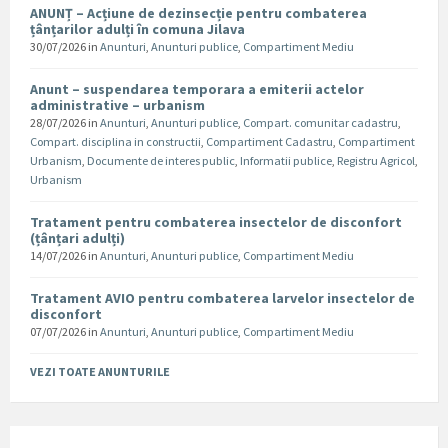
ANUNȚ – Acțiune de dezinsecție pentru combaterea
țânțarilor adulți în comuna Jilava
30/07/2026
in
Anunturi
,
Anunturi publice
,
Compartiment Mediu
Anunt – suspendarea temporara a emiterii actelor
administrative – urbanism
28/07/2026
in
Anunturi
,
Anunturi publice
,
Compart. comunitar cadastru
,
Compart. disciplina in constructii
,
Compartiment Cadastru
,
Compartiment
Urbanism
,
Documente de interes public
,
Informatii publice
,
Registru Agricol
,
Urbanism
Tratament pentru combaterea insectelor de disconfort
(țânțari adulți)
14/07/2026
in
Anunturi
,
Anunturi publice
,
Compartiment Mediu
Tratament AVIO pentru combaterea larvelor insectelor de
disconfort
07/07/2026
in
Anunturi
,
Anunturi publice
,
Compartiment Mediu
VEZI TOATE ANUNTURILE