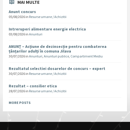
MAI MULTE
Anunt concurs
05/08/2026
in
Resurse umane / Achizitii
Intreruperi alimentare energie electrica
03/08/2026
in
Anunturi
ANUNȚ – Acțiune de dezinsecție pentru combaterea
țânțarilor adulți în comuna Jilava
30/07/2026
in
Anunturi
,
Anunturi publice
,
Compartiment Mediu
Rezultatul selectiei dosarelor de concurs – expert
30/07/2026
in
Resurse umane / Achizitii
Rezultat – consilier etica
28/07/2026
in
Resurse umane / Achizitii
MORE POSTS