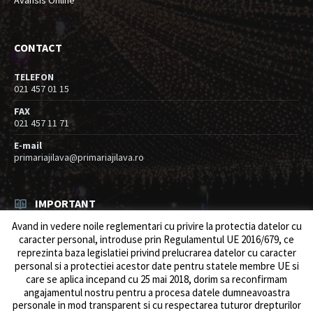
Avansis Online
CONTACT
TELEFON
021 457 01 15
FAX
021 457 11 71
E-mail
primariajilava@primariajilava.ro
IMPORTANT
Avand in vedere noile reglementari cu privire la protectia datelor cu
Rezultat concurs expert – proba scrisa
caracter personal, introduse prin Regulamentul UE 2016/679, ce
06/08/2026
in
Resurse umane / Achizitii
reprezinta baza legislatiei privind prelucrarea datelor cu caracter
personal si a protectiei acestor date pentru statele membre UE si
Anunt concurs
care se aplica incepand cu 25 mai 2018, dorim sa reconfirmam
05/08/2026
in
Resurse umane / Achizitii
angajamentul nostru pentru a procesa datele dumneavoastra
personale in mod transparent si cu respectarea tuturor drepturilor