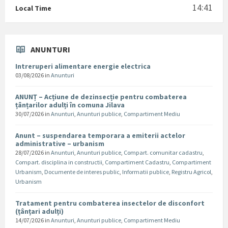
14:41
Local Time
ANUNTURI
Intreruperi alimentare energie electrica
03/08/2026
in
Anunturi
ANUNȚ – Acțiune de dezinsecție pentru combaterea
țânțarilor adulți în comuna Jilava
30/07/2026
in
Anunturi
,
Anunturi publice
,
Compartiment Mediu
Anunt – suspendarea temporara a emiterii actelor
administrative – urbanism
28/07/2026
in
Anunturi
,
Anunturi publice
,
Compart. comunitar cadastru
,
Compart. disciplina in constructii
,
Compartiment Cadastru
,
Compartiment
Urbanism
,
Documente de interes public
,
Informatii publice
,
Registru Agricol
,
Urbanism
Tratament pentru combaterea insectelor de disconfort
(țânțari adulți)
14/07/2026
in
Anunturi
,
Anunturi publice
,
Compartiment Mediu