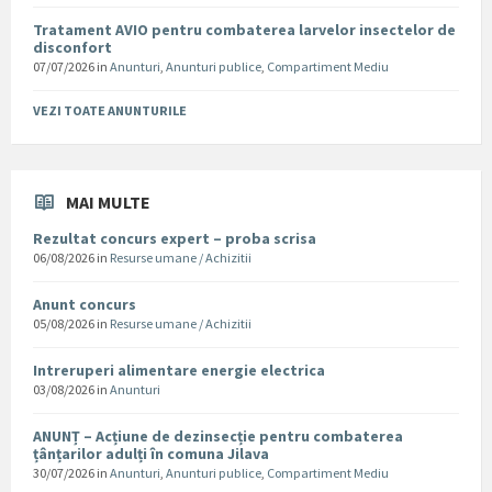
Tratament AVIO pentru combaterea larvelor insectelor de
disconfort
07/07/2026
in
Anunturi
,
Anunturi publice
,
Compartiment Mediu
VEZI TOATE ANUNTURILE
MAI MULTE
Rezultat concurs expert – proba scrisa
06/08/2026
in
Resurse umane / Achizitii
Anunt concurs
05/08/2026
in
Resurse umane / Achizitii
Intreruperi alimentare energie electrica
03/08/2026
in
Anunturi
ANUNȚ – Acțiune de dezinsecție pentru combaterea
țânțarilor adulți în comuna Jilava
30/07/2026
in
Anunturi
,
Anunturi publice
,
Compartiment Mediu