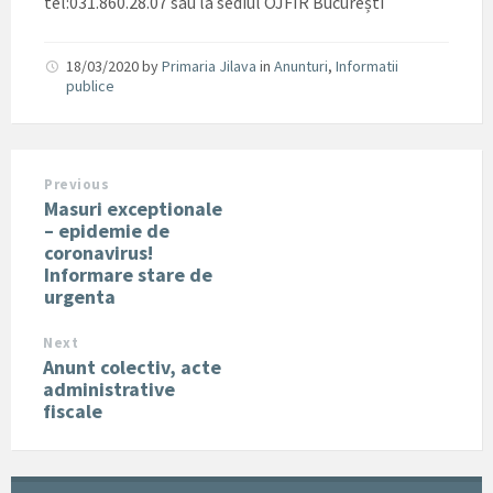
tel:031.860.28.07 sau la sediul OJFIR București
18/03/2020
by
Primaria Jilava
in
Anunturi
,
Informatii
publice
Previous
Masuri exceptionale
– epidemie de
coronavirus!
Informare stare de
urgenta
Next
Anunt colectiv, acte
administrative
fiscale