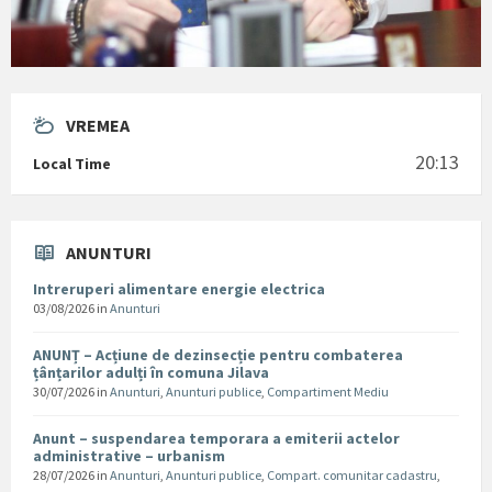
VREMEA
20:13
Local Time
ANUNTURI
Intreruperi alimentare energie electrica
03/08/2026
in
Anunturi
ANUNȚ – Acțiune de dezinsecție pentru combaterea
țânțarilor adulți în comuna Jilava
30/07/2026
in
Anunturi
,
Anunturi publice
,
Compartiment Mediu
Anunt – suspendarea temporara a emiterii actelor
administrative – urbanism
28/07/2026
in
Anunturi
,
Anunturi publice
,
Compart. comunitar cadastru
,