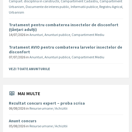
Compart. disciplina in constructii
,
Compartiment Cadastru
,
Compartiment
Urbanism
,
Documente de interes public
,
Informatii publice
,
Registru Agricol
,
Urbanism
Tratament pentru combaterea insectelor de disconfort
(țânțari adulți)
14/07/2026
in
Anunturi
,
Anunturi publice
,
Compartiment Mediu
Tratament AVIO pentru combaterea larvelor insectelor de
disconfort
07/07/2026
in
Anunturi
,
Anunturi publice
,
Compartiment Mediu
VEZI TOATE ANUNTURILE
MAI MULTE
Rezultat concurs expert – proba scrisa
06/08/2026
in
Resurse umane / Achizitii
Anunt concurs
05/08/2026
in
Resurse umane / Achizitii