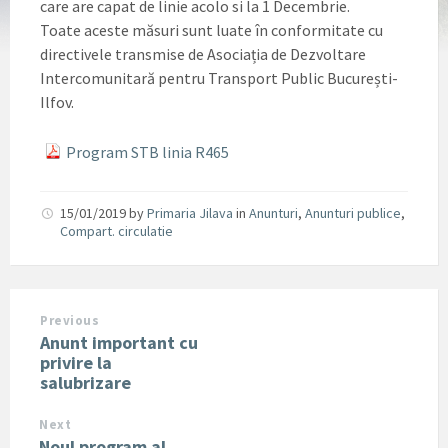
care are capat de linie acolo si la 1 Decembrie.
Toate aceste măsuri sunt luate în conformitate cu
directivele transmise de Asociația de Dezvoltare
Intercomunitară pentru Transport Public București-
Ilfov.
Program STB linia R465
15/01/2019
by
Primaria Jilava
in
Anunturi
,
Anunturi publice
,
Compart. circulatie
Previous
Anunt important cu
privire la
salubrizare
Next
Noul program al