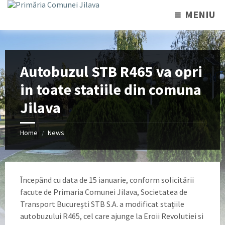
MENIU
Autobuzul STB R465 va opri
in toate statiile din comuna
Jilava
Home
News
/
Începând cu data de 15 ianuarie, conform solicitării
facute de Primaria Comunei Jilava, Societatea de
Transport București STB S.A. a modificat stațiile
autobuzului R465, cel care ajunge la Eroii Revolutiei si