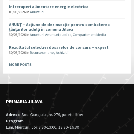
Intreruperi alimentare energie electrica
03/08/2026
in
Anunturi
ANUNȚ – Acțiune de dezinsecție pentru combaterea
țânțarilor adulți în comuna Jilava
30/07/2026
in
Anunturi
,
Anunturi publice
,
Compartiment Mediu
Rezultatul selectiei dosarelor de concurs – expert
30/07/2026
in
Resurse umane / Achizitii
MORE POSTS
PRIMARIA JILAVA
Adresa
: Sos. Giurgiului, nr. 279, judeţul Ilfov
Program
:
Luni, Miercuri, Joi: 8:30-13:00, 13.30- 16.30