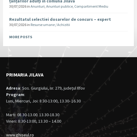
țânțarilor adulți în comuna Jilava
30/07/2026
in
Anunturi
,
Anunturi publice
,
Compartiment Mediu
Rezultatul selectiei dosarelor de concurs – expert
30/07/2026
in
Resurse umane / Achizitii
MORE POSTS
PRIMARIA JILAVA
Adresa
: Sos. Giurgiului, nr. 279, judeţul Ilfov
Program
:
Luni, Miercuri, Joi: 8:30-13:00, 13.30- 16.30
Marti: 08.30-13.00. 13.30-18.30
Vineri: 8:30-13:00, 13.30 – 14.00
www.ghiseul.ro