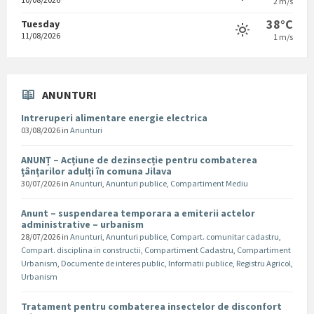
2 m/s
38°C
Tuesday
11/08/2026
1 m/s
ANUNTURI
Intreruperi alimentare energie electrica
03/08/2026
in
Anunturi
ANUNȚ – Acțiune de dezinsecție pentru combaterea
țânțarilor adulți în comuna Jilava
30/07/2026
in
Anunturi
,
Anunturi publice
,
Compartiment Mediu
Anunt – suspendarea temporara a emiterii actelor
administrative – urbanism
28/07/2026
in
Anunturi
,
Anunturi publice
,
Compart. comunitar cadastru
,
Compart. disciplina in constructii
,
Compartiment Cadastru
,
Compartiment
Urbanism
,
Documente de interes public
,
Informatii publice
,
Registru Agricol
,
Urbanism
Tratament pentru combaterea insectelor de disconfort