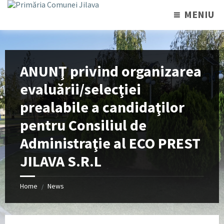
MENIU
ANUNŢ privind organizarea
evaluării/selecţiei
prealabile a candidaţilor
pentru Consiliul de
Administraţie al ECO PREST
JILAVA S.R.L
Home
News
/