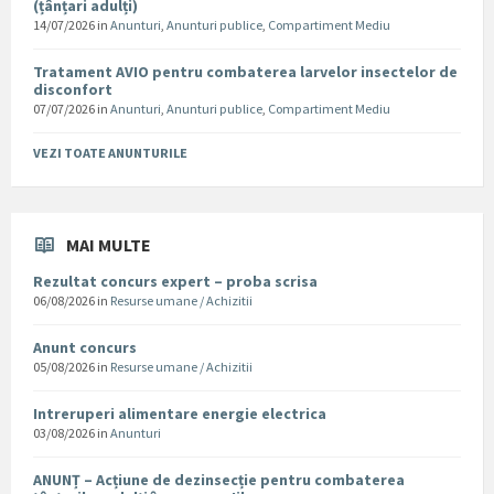
(țânțari adulți)
14/07/2026
in
Anunturi
,
Anunturi publice
,
Compartiment Mediu
Tratament AVIO pentru combaterea larvelor insectelor de
disconfort
07/07/2026
in
Anunturi
,
Anunturi publice
,
Compartiment Mediu
VEZI TOATE ANUNTURILE
MAI MULTE
Rezultat concurs expert – proba scrisa
06/08/2026
in
Resurse umane / Achizitii
Anunt concurs
05/08/2026
in
Resurse umane / Achizitii
Intreruperi alimentare energie electrica
03/08/2026
in
Anunturi
ANUNȚ – Acțiune de dezinsecție pentru combaterea