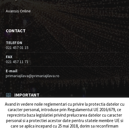
Avansis Online
CONTACT
TELEFON
021 457 01 15
FAX
021 457 11 71
E-mail
primariajilava@primariajilava.ro
IMPORTANT
Avand in vedere noile reglementari cu privire la protectia datelor cu
Rezultat concurs expert – proba scrisa
caracter personal, introduse prin Regulamentul UE 2016/679, ce
06/08/2026
in
Resurse umane / Achizitii
reprezinta baza legislatiei privind prelucrarea datelor cu caracter
personal si a protectiei acestor date pentru statele membre UE si
Anunt concurs
care se aplica incepand cu 25 mai 2018, dorim sa reconfirmam